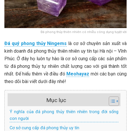
Đá phong thủy thiên nhiên có nhiều công dụng tuyệt vời
Đá quý phong thủy Ningems
là cơ sở chuyên sản xuất và
kinh doanh đá phong thủy thiên nhiên uy tín tại Hà nội – Vĩnh
Phúc. Ở đây họ luôn tự hào là cơ sở cung cấp các sản phẩm
từ đá phong thủy tự nhiên chất lượng cao với giá thành tốt
nhất. Để hiểu thêm về điều đó
Meohayaz
mời các bạn cùng
theo dõi bài viết dưới đây nhé!
Mục lục
Ý nghĩa của đá phong thủy thiên nhiên trong đời sống
con người
Cơ sở cung cấp đá phong thủy uy tín