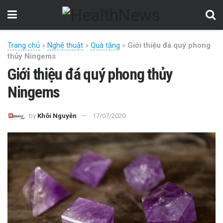
Trang chủ
»
Nghệ thuật
»
Quà tặng
»
Giới thiệu đá quý phong
thủy Ningems
Giới thiệu đá quý phong thủy
Ningems
by
Khôi Nguyễn
17/07/2020