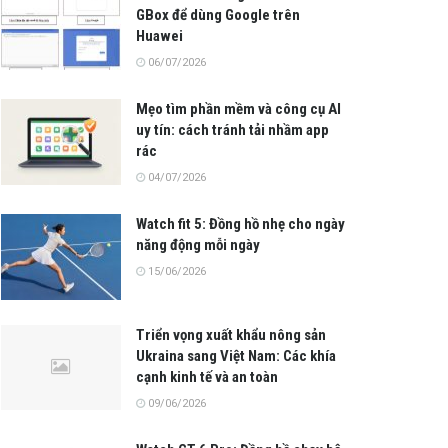
GBox để dùng Google trên
Huawei
06/07/2026
Mẹo tìm phần mềm và công cụ AI
uy tín: cách tránh tải nhầm app
rác
04/07/2026
Watch fit 5: Đồng hồ nhẹ cho ngày
năng động mỗi ngày
15/06/2026
Triển vọng xuất khẩu nông sản
Ukraina sang Việt Nam: Các khía
cạnh kinh tế và an toàn
09/06/2026