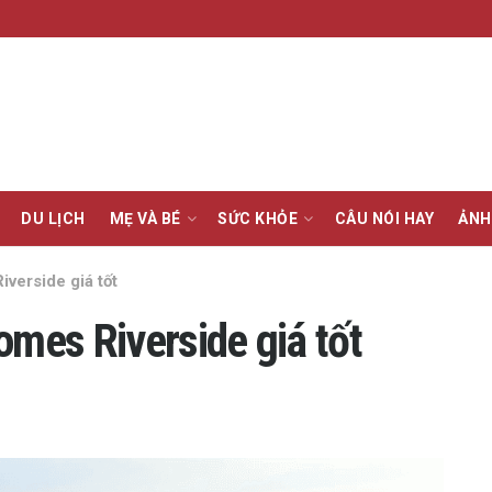
DU LỊCH
MẸ VÀ BÉ
SỨC KHỎE
CÂU NÓI HAY
ẢNH
verside giá tốt
omes Riverside giá tốt