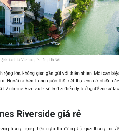
̂nh danh là Venice giữa lòng Hà Nội
h rộng lớn, không gian gần gũi với thiên nhiên. Mỗi căn biệt
hi. Ngoài ra bên trong quần thể biệt thự còn có nhiều các
hật Vinhome Riverside sẽ là địa điểm lý tưởng để an cư lạc
mes Riverside giá rẻ
ng trong trọng, tiện nghi thì đừng bỏ qua thông tin về