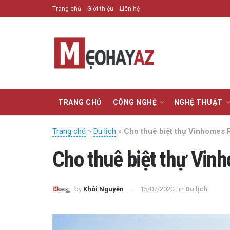
Trang chủ
Giới thiệu
Liên hệ
TRANG CHỦ
CÔNG NGHỆ
NGHỆ THUẬT
Trang chủ
»
Du lịch
»
Cho thuê biệt thự Vinhomes Ri
Cho thuê biệt thự Vinh
by
Khôi Nguyễn
15/07/2020
in
Du lịch