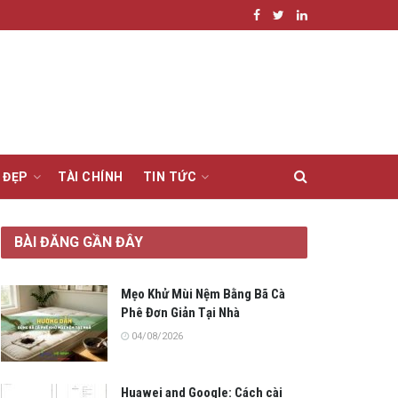
 ĐẸP
TÀI CHÍNH
TIN TỨC
BÀI ĐĂNG GẦN ĐÂY
Mẹo Khử Mùi Nệm Bằng Bã Cà
Phê Đơn Giản Tại Nhà
04/08/2026
Huawei and Google: Cách cài