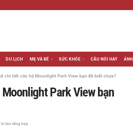
DU LỊCH
MẸ VÀ BÉ
SỨC KHỎE
CÂU NÓI HAY
ẢNH
kế chi tiết căn hộ Moonlight Park View bạn đã biết chưa?
hộ Moonlight Park View bạn
Tin tức tổng hợp