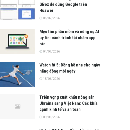
GBox để dùng Google trên
Huawei
06/07/2026
Mẹo tìm phần mềm và công cụ AI
uy tín: cách tránh tải nhầm app
rác
04/07/2026
Watch fit 5: Đồng hồ nhẹ cho ngày
năng động mỗi ngày
15/06/2026
Triển vọng xuất khẩu nông sản
Ukraina sang Việt Nam: Các khía
cạnh kinh tế và an toàn
09/06/2026