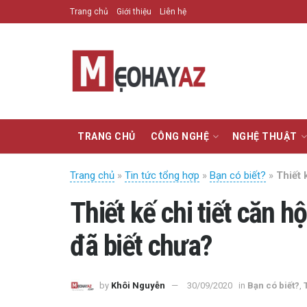
Trang chủ
Giới thiệu
Liên hệ
TRANG CHỦ
CÔNG NGHỆ
NGHỆ THUẬT
Trang chủ
»
Tin tức tổng hợp
»
Bạn có biết?
»
Thiết 
Thiết kế chi tiết căn 
đã biết chưa?
by
Khôi Nguyễn
30/09/2020
in
Bạn có biết?
,