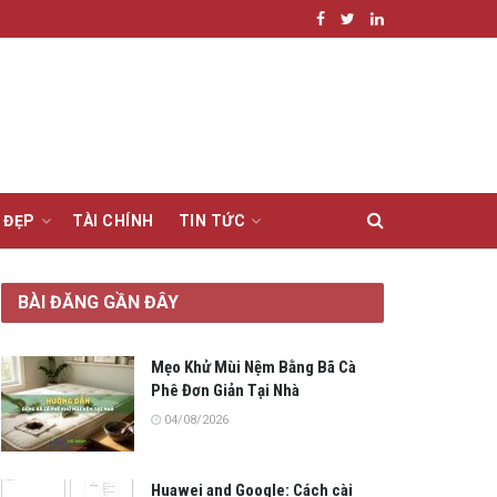
 ĐẸP
TÀI CHÍNH
TIN TỨC
BÀI ĐĂNG GẦN ĐÂY
Mẹo Khử Mùi Nệm Bằng Bã Cà
Phê Đơn Giản Tại Nhà
04/08/2026
Huawei and Google: Cách cài