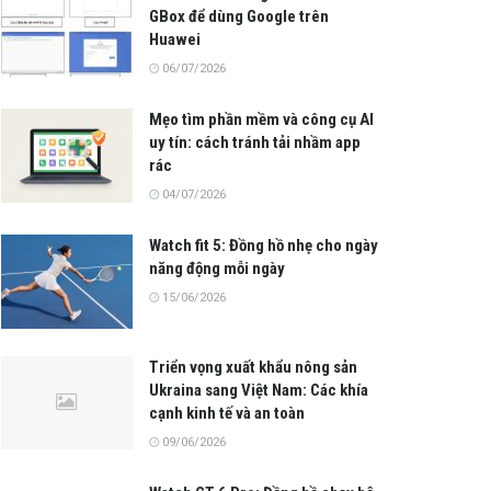
GBox để dùng Google trên
Huawei
06/07/2026
Mẹo tìm phần mềm và công cụ AI
uy tín: cách tránh tải nhầm app
rác
04/07/2026
Watch fit 5: Đồng hồ nhẹ cho ngày
năng động mỗi ngày
15/06/2026
Triển vọng xuất khẩu nông sản
Ukraina sang Việt Nam: Các khía
cạnh kinh tế và an toàn
09/06/2026