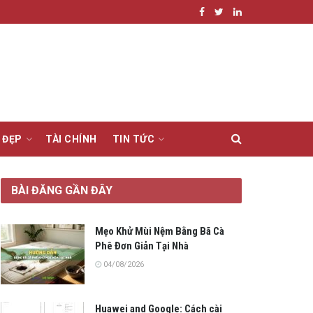
 ĐẸP
TÀI CHÍNH
TIN TỨC
BÀI ĐĂNG GẦN ĐÂY
Mẹo Khử Mùi Nệm Bằng Bã Cà
Phê Đơn Giản Tại Nhà
04/08/2026
Huawei and Google: Cách cài