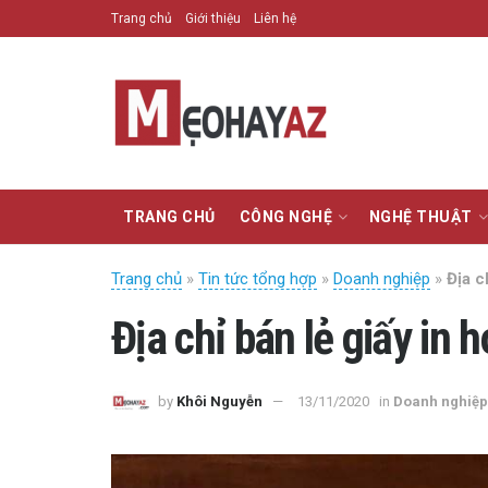
Trang chủ
Giới thiệu
Liên hệ
TRANG CHỦ
CÔNG NGHỆ
NGHỆ THUẬT
Trang chủ
»
Tin tức tổng hợp
»
Doanh nghiệp
»
Địa c
Địa chỉ bán lẻ giấy in 
by
Khôi Nguyễn
13/11/2020
in
Doanh nghiệp