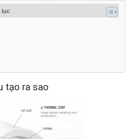
 lục
u tạo ra sao