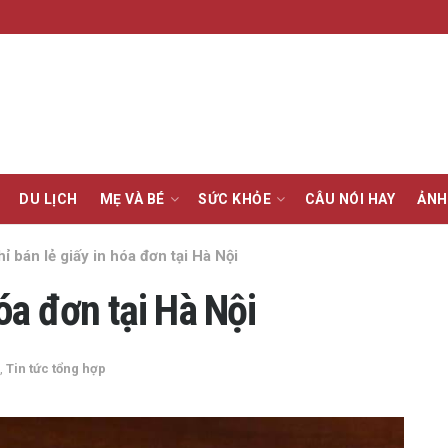
DU LỊCH
MẸ VÀ BÉ
SỨC KHỎE
CÂU NÓI HAY
ẢNH
hỉ bán lẻ giấy in hóa đơn tại Hà Nội
hóa đơn tại Hà Nội
,
Tin tức tổng hợp