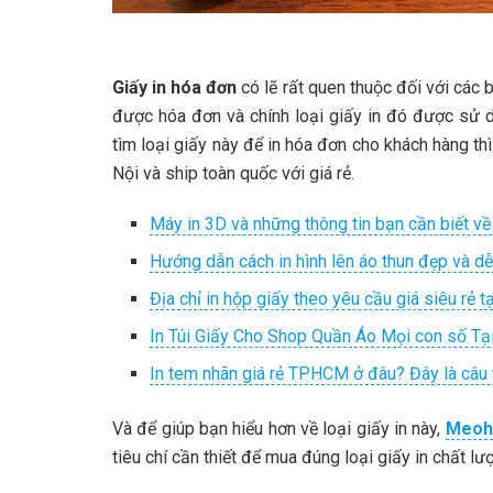
Giấy in hóa đơn
có lẽ rất quen thuộc đối với các 
được hóa đơn và chính loại giấy in đó được sử
tìm loại giấy này để in hóa đơn cho khách hàng thì
Nội và ship toàn quốc với giá rẻ.
Máy in 3D và những thông tin bạn cần biết về
Hướng dẫn cách in hình lên áo thun đẹp và d
Địa chỉ in hộp giấy theo yêu cầu giá siêu rẻ 
In Túi Giấy Cho Shop Quần Áo Mọi con số T
In tem nhãn giá rẻ TPHCM ở đâu? Đây là câu t
Và để giúp bạn hiểu hơn về loại giấy in này,
Meoh
tiêu chí cần thiết để mua đúng loại giấy in chất l