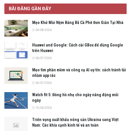
BÀI ĐĂNG GẦN ĐÂY
Mẹo Khử Mùi Nệm Bằng Bã Cà Phê Đơn Giản Tại Nhà
04/08/2026
Huawei and Google: Cách cài GBox để dùng Google
trên Huawei
06/07/2026
Mẹo tìm phần mềm và công cụ AI uy tín: cách tránh tải
nhầm app rác
04/07/2026
Watch fit 5: Đồng hồ nhẹ cho ngày năng động mỗi
ngày
15/06/2026
Triển vọng xuất khẩu nông sản Ukraina sang Việt
Nam: Các khía cạnh kinh tế và an toàn