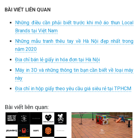
BÀI VIẾT LIÊN QUAN
Những điều cần phải biết trước khi mở áo thun Local
Brands tại Việt Nam
Những mẫu tranh thêu tay về Hà Nội đẹp nhất trong
năm 2020
Địa chỉ bán lẻ giấy in hóa đơn tại Hà Nội
Máy in 3D và những thông tin bạn cần biết về loại máy
này
Địa chỉ in hộp giấy theo yêu cầu giá siêu rẻ tại TP.HCM
Bài viết liên quan: