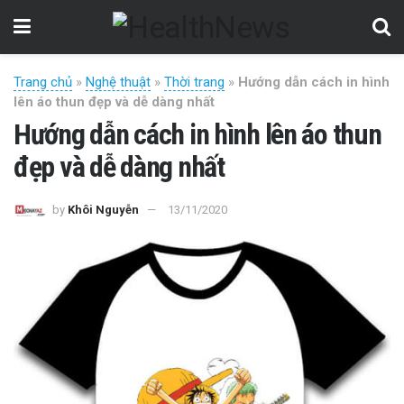
Trang chủ
»
Nghệ thuật
»
Thời trang
»
Hướng dẫn cách in hình
lên áo thun đẹp và dễ dàng nhất
Hướng dẫn cách in hình lên áo thun
đẹp và dễ dàng nhất
by
Khôi Nguyễn
13/11/2020