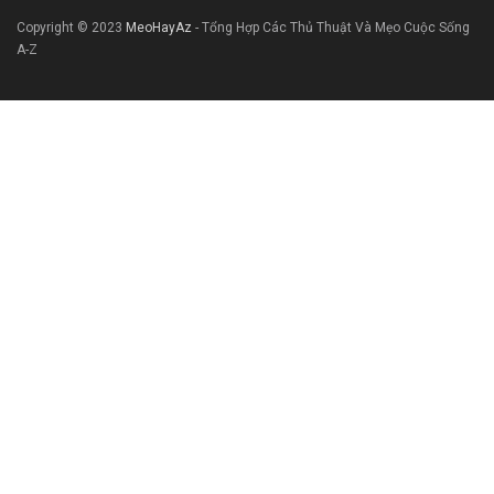
Copyright © 2023
MeoHayAz
- Tổng Hợp Các Thủ Thuật Và Mẹo Cuộc Sống
A-Z