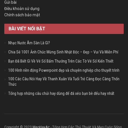
Gửi bài
Điều khoản sử dụng
Chính sách bảo mật
BÀI VIẾT NỔI BẬT
Nhạc Nước Âm Sàn Là Gì?
Chia Sẻ 1001 Ảnh Chúc Mừng Sinh Nhật Độc – Đẹp – Vui Và Miễn Phí
Bạn Đã Biết Gì Về Vé Số Bấm Thưởng Trên Các Tờ Vé Số Kiến Thiết
100 Hình nền động Powerpoint đẹp và chuyên nghiệp cho thuyết trình
100 Các Câu Nói Hay Về Thanh Xuân Và Tuổi Trẻ Càng Đọc Càng Thổn
Thức
Tổng hợp những câu chửi hay dùng để đá xéo bạn bè đểu hay nhất
Copyright © 2023
MeoHayAz
- Tổng Hợp Các Thủ Thuật Và Mẹo Cuộc Sống