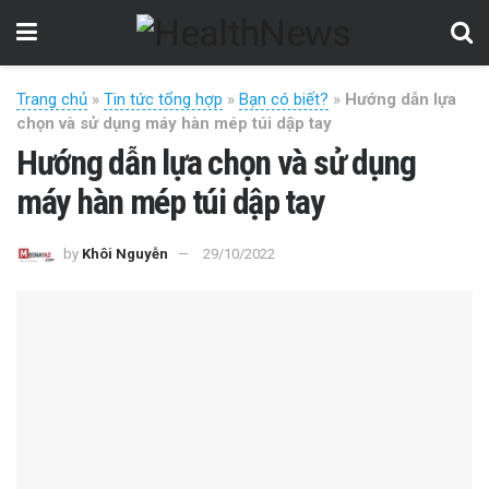
Trang chủ
»
Tin tức tổng hợp
»
Bạn có biết?
»
Hướng dẫn lựa
chọn và sử dụng máy hàn mép túi dập tay
Hướng dẫn lựa chọn và sử dụng
máy hàn mép túi dập tay
by
Khôi Nguyễn
29/10/2022