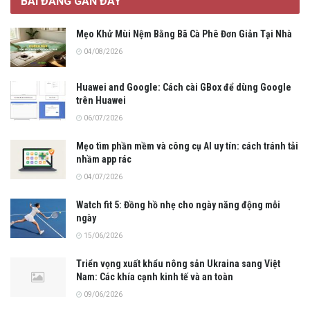
BÀI ĐĂNG GẦN ĐÂY
Mẹo Khử Mùi Nệm Bằng Bã Cà Phê Đơn Giản Tại Nhà
04/08/2026
Huawei and Google: Cách cài GBox để dùng Google
trên Huawei
06/07/2026
Mẹo tìm phần mềm và công cụ AI uy tín: cách tránh tải
nhầm app rác
04/07/2026
Watch fit 5: Đồng hồ nhẹ cho ngày năng động mỗi
ngày
15/06/2026
Triển vọng xuất khẩu nông sản Ukraina sang Việt
Nam: Các khía cạnh kinh tế và an toàn
09/06/2026