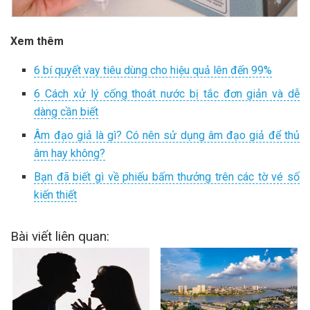
Xem thêm
6 bí quyết vay tiêu dùng cho hiệu quả lên đến 99%
6 Cách xử lý cống thoát nước bị tắc đơn giản và dễ
dàng cần biết
Âm đạo giả là gì? Có nên sử dụng âm đạo giả để thủ
âm hay không?
Bạn đã biết gì về phiếu bấm thưởng trên các tờ vé số
kiến thiết
Bài viết liên quan: