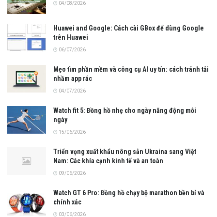
04/08/2026
Huawei and Google: Cách cài GBox để dùng Google
trên Huawei
06/07/2026
Mẹo tìm phần mềm và công cụ AI uy tín: cách tránh tải
nhầm app rác
04/07/2026
Watch fit 5: Đồng hồ nhẹ cho ngày năng động mỗi
ngày
15/06/2026
Triển vọng xuất khẩu nông sản Ukraina sang Việt
Nam: Các khía cạnh kinh tế và an toàn
09/06/2026
Watch GT 6 Pro: Đồng hồ chạy bộ marathon bền bỉ và
chính xác
03/06/2026