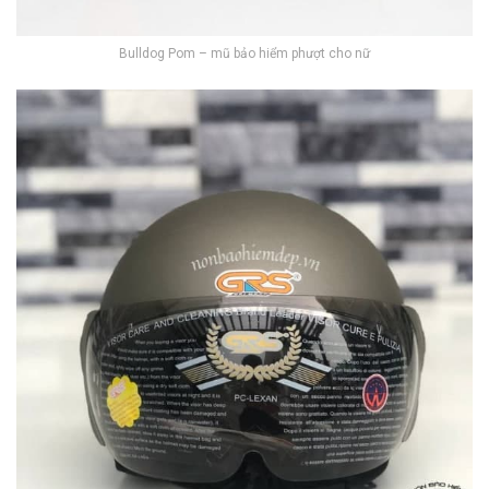
Bulldog Pom – mũ bảo hiểm phượt cho nữ