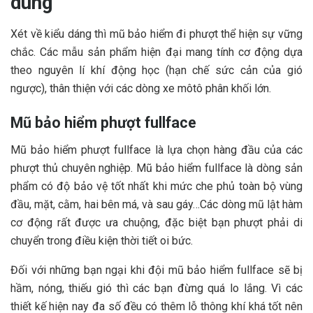
dùng
Xét về kiểu dáng thì mũ bảo hiểm đi phượt thể hiện sự vững
chắc. Các mẫu sản phẩm hiện đại mang tính cơ động dựa
theo nguyên lí khí động học (hạn chế sức cản của gió
ngược), thân thiện với các dòng xe môtô phân khối lớn.
Mũ bảo hiểm phượt fullface
Mũ bảo hiểm phượt fullface là lựa chọn hàng đầu của các
phượt thủ chuyên nghiệp. Mũ bảo hiểm fullface là dòng sản
phẩm có độ bảo vệ tốt nhất khi mức che phủ toàn bộ vùng
đầu, mặt, cằm, hai bên má, và sau gáy…Các dòng mũ lật hàm
cơ động rất được ưa chuộng, đặc biệt bạn phượt phải di
chuyển trong điều kiện thời tiết oi bức.
Đối với những bạn ngại khi đội mũ bảo hiểm fullface sẽ bị
hầm, nóng, thiếu gió thì các bạn đừng quá lo lắng. Vì các
thiết kế hiện nay đa số đều có thêm lỗ thông khí khá tốt nên