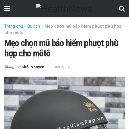
Trang chủ
»
Du lịch
»
Mẹo chọn mũ bảo hiểm phượt phù hợp
cho môtô
Mẹo chọn mũ bảo hiểm phượt phù
hợp cho môtô
by
Khôi Nguyễn
04/02/2021