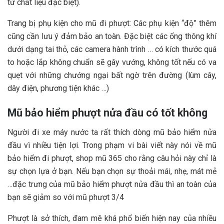
từ chất liệu đặc biệt).
Trang bị phụ kiện cho mũ đi phượt: Các phụ kiện “độ” thêm
cũng cần lưu ý đảm bảo an toàn. Đặc biệt các ống thông khí
dưới dạng tai thỏ, các camera hành trình … có kích thước quá
to hoặc lắp không chuẩn sẽ gây vướng, không tốt nếu có va
quẹt với những chướng ngại bất ngờ trên đường (lùm cây,
dây điện, phương tiện khác …)
Mũ bảo hiểm phượt nửa đầu có tốt không
Người đi xe máy nước ta rất thích dòng mũ bảo hiểm nửa
đầu vì nhiều tiện lợi. Trong phạm vi bài viết này nói về mũ
bảo hiểm đi phượt, shop mũ 365 cho rằng câu hỏi này chỉ là
sự chọn lựa ở bạn. Nếu bạn chọn sự thoải mái, nhẹ, mát mẻ
…đặc trưng của mũ bảo hiểm phượt nửa đầu thì an toàn của
bạn sẽ giảm so với mũ phượt 3/4
Phượt là sở thích, đam mê khá phổ biến hiện nay của nhiều