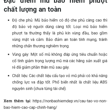
Đặc điểm mũ bảo hiểm phượt
chất lượng an toàn
Độ che phủ: Mũ bảo hiểm có độ che phủ càng cao thì
độ bảo vệ người dùng càng tốt. Loại mũ bảo hiểm
phượt ta thường thấy là phủ kín vùng đầu, bao gồm
vùng mặt và cằm. Bảo đảm an toàn tính mạng, tránh
những chấn thương nghiêm trọng.
Vùng gáy: Một số mũ không đáp ứng tiêu chuẩn hoặc
cố tình giảm trọng lượng mũ mà các hãng sản xuất giá
rẻ đã giảm phần thân mũ sau gáy.
Chất liệu: Các chất liệu cấu tạo vỏ mũ phải có khả năng
chống lực va đập tốt. Phổ biến nhất là chất liệu ABS
nguyên sinh (chưa từng tái chế).
Xem thêm tại
: https://nonbaohiemdep.vn/cau-tao-vo-non-
bao-hiem-cao-cap-chinh-hang/