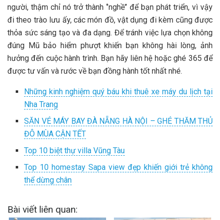
người, thậm chỉ nó trở thành ‘’nghề’’ để bạn phát triển, vì vậy
đi theo trào lưu ấy, các món đồ, vật dụng đi kèm cũng được
thỏa sức sáng tạo và đa dạng. Để tránh việc lựa chọn không
đúng Mũ bảo hiểm phượt khiến bạn không hài lòng, ảnh
hưởng đến cuộc hành trình. Bạn hãy liên hệ hoặc ghé 365 để
được tư vấn và rước về bạn đồng hành tốt nhất nhé.
Những kinh nghiệm quý báu khi thuê xe máy du lịch tại
Nha Trang
SĂN VÉ MÁY BAY ĐÀ NẴNG HÀ NỘI – GHÉ THĂM THỦ
ĐÔ MÙA CẬN TẾT
Top 10 biệt thự villa Vũng Tàu
Top 10 homestay Sapa view đẹp khiến giới trẻ không
thể dừng chân
Bài viết liên quan: