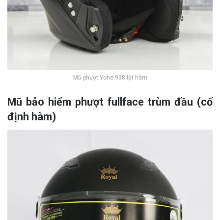
Mũ phượt Yohe 938 lật hàm
Mũ bảo hiểm phượt fullface trùm đầu (cố
định hàm)