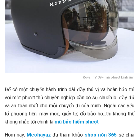
Royal m139– mũ phượt kính âm
Để có một chuyến hành trình dài đầy thú vị và hoàn hảo thì
với một phượt thủ chuyên nghiệp cần có sự chuẩn bị đầy đủ
và an toàn nhất cho mỗi chuyến đi của mình. Ngoài các yếu
tố phương tiện, máy móc, giấy tờ, đồ bảo hộ…thì không thể
không nhắc tới chính là
mũ bảo hiểm phượt
.
Hôm nay,
Meohayaz
đã tham khảo
shop nón 365
sẽ chia