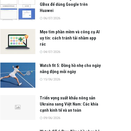
GBox để dùng Google trên
Huawei
06/07/2026
Mẹo tìm phần mềm và công cụ AI
uy tín: cách tránh tải nhầm app
rác
04/07/2026
Watch fit 5: Đồng hồ nhẹ cho ngày
năng động mỗi ngày
15/06/2026
Triển vọng xuất khẩu nông sản
Ukraina sang Việt Nam: Các khía
cạnh kinh tế và an toàn
09/06/2026