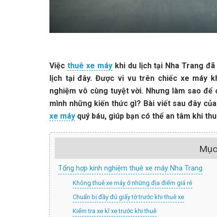
Việc
thuê xe máy
khi du lịch tại Nha Trang đã 
lịch tại đây. Được vi vu trên chiếc xe máy 
nghiệm vô cùng tuyệt vời. Nhưng làm sao để c
mình những kiến thức gì?
Bài viết sau đây c
xe máy
quý báu, giúp bạn có thể an tâm khi thuê
Mục
Tổng hợp kinh nghiệm thuê xe máy Nha Trang
Không thuê xe máy ở những địa điểm giá rẻ
Chuẩn bị đầy đủ giấy tờ trước khi thuê xe
Kiểm tra xe kĩ xe trước khi thuê