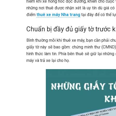
hiểm khi xe hỏng hóc dọc đường, khiến cho cuộc 
những nơi thuê được nhận xét là uy tín dù giá c
điểm
thuê xe máy Nha trang
tại đây để có thể l
Chuẩn bị đầy đủ giấy tờ trước k
Bình thường mỗi khi thuê xe máy, bạn cần phải c
giấy tờ này sẽ bao gồm: chứng minh thư (CMND) v
hình thức làm tin. Phía bên thuê sẽ giữ lại những
máy và trả xe lại cho họ.