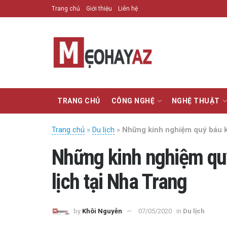
Trang chủ
Giới thiệu
Liên hệ
TRANG CHỦ
CÔNG NGHỆ
NGHỆ THUẬT
Trang chủ
»
Du lịch
»
Những kinh nghiệm quý báu kh
Những kinh nghiệm quý
lịch tại Nha Trang
by
Khôi Nguyễn
07/05/2020
in
Du lịch