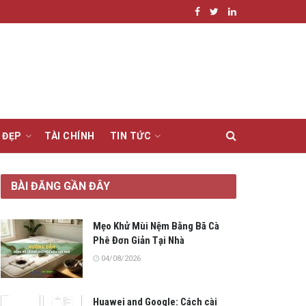
 ĐẸP
TÀI CHÍNH
TIN TỨC
BÀI ĐĂNG GẦN ĐÂY
Mẹo Khử Mùi Nệm Bằng Bã Cà
Phê Đơn Giản Tại Nhà
04/08/2026
Huawei and Google: Cách cài