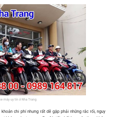
xe máy uy tín ở Nha Trang
t khoản chi phí nhưng rất dễ gặp phải những rắc rối, nguy