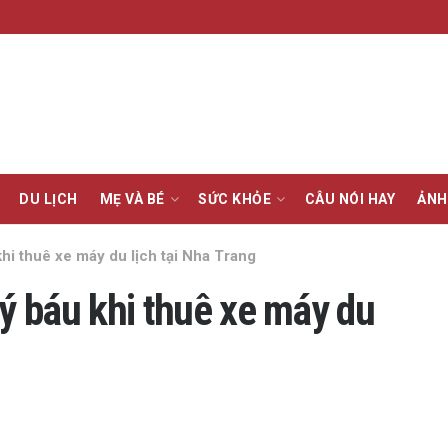
DU LỊCH
MẸ VÀ BÉ
SỨC KHỎE
CÂU NÓI HAY
ẢNH
i thuê xe máy du lịch tại Nha Trang
 báu khi thuê xe máy du