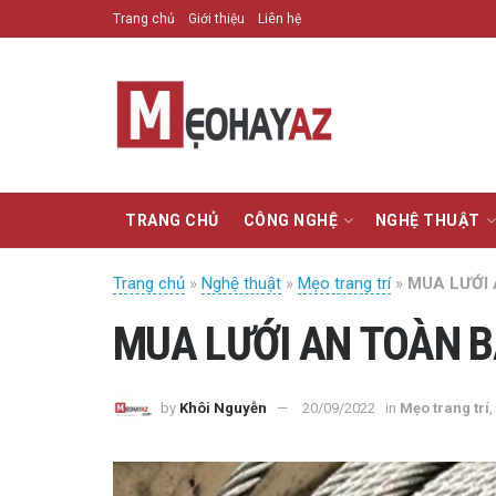
Trang chủ
Giới thiệu
Liên hệ
TRANG CHỦ
CÔNG NGHỆ
NGHỆ THUẬT
Trang chủ
»
Nghệ thuật
»
Mẹo trang trí
»
MUA LƯỚI
MUA LƯỚI AN TOÀN 
by
Khôi Nguyễn
20/09/2022
in
Mẹo trang trí
,