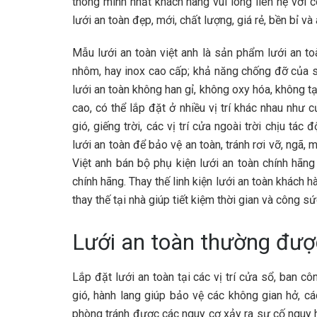
thông minh nhất khách hàng vui lòng liên hệ với 
lưới an toàn đẹp, mới, chất lượng, giá rẻ, bền bỉ và 
Mẫu lưới an toàn việt anh là sản phẩm lưới an to
nhôm, hay inox cao cấp; khả năng chống đỡ của s
lưới an toàn không han gỉ, không oxy hóa, không t
cao, có thể lắp đặt ở nhiều vị trí khác nhau như c
gió, giếng trời, các vị trí cửa ngoài trời chịu t
lưới an toàn để bảo vệ an toàn, tránh rơi vỡ, ngã,
Việt anh bán bộ phụ kiện lưới an toàn chính hãng
chính hãng. Thay thế linh kiện lưới an toàn khách 
thay thế tại nhà giúp tiết kiệm thời gian và công s
Lưới an toàn thường đượ
Lắp đặt lưới an toàn tại các vị trí cửa sổ, ban cô
gió, hành lang giúp bảo vệ các không gian hở, c
phòng tránh được các nguy cơ xảy ra sự cố nguy 