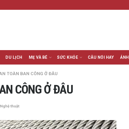
DU LỊCH
MẸ VÀ BÉ
SỨC KHỎE
CÂU NÓI HAY
ẢNH
 AN TOÀN BAN CÔNG Ở ĐÂU
BAN CÔNG Ở ĐÂU
Nghệ thuật