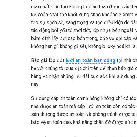
mái nhất. Cấu tạo khung lưới an toàn được cấu thà
kế xoắn chặt tạo khối vững chắc khoảng 2,5mm v
tạo sự sạch sẽ, sang trọng và tạo điều kiện dễ d
tác động bởi yếu tố thời tiết, lớp nhựa bên ngoài r
bám dính lấy sợi cáp bên trong, bảo vệ sợi cáp v
không han gỉ, không gỉ sét, không bị oxy hoá khi s
Báo giá lắp đặt
lưới an toàn ban công
tại nhà ch
hệ với chúng tôi qua địa chỉ trên để nhận báo giá c
hàng và nhận những ưu đãi cực sốc khi sử dụng 
nay.
Sử dụng cáp an toàn chính hãng không chỉ có tác 
nhà được an toàn mà cáp lưới an toàn còn có tác 
sân thượng được an toàn và phòng tránh được tai 
bảo vệ an toàn cao, khả năng chắn đỡ được sức nặ