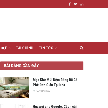
 ĐẸP
TÀI CHÍNH
TIN TỨC
BÀI ĐĂNG GẦN ĐÂY
Mẹo Khử Mùi Nệm Bằng Bã Cà
Phê Đơn Giản Tại Nhà
04/08/2026
Huawei and Google: Cách cài