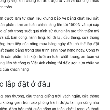
công ty việt anh chúng tôi để được tư vấn và lựa chọn mẫu
an toàn.
àn được làm từ chất liệu khung bảo vệ bằng chất liệu sắt,
ản phẩm lưới an toàn chính hãng lên tới 1500N và sợi cáp
ạo gỉ sét trong suốt quá trình sử dụng nên tạo tính thẩm mỹ
ửa sổ, ban công, hành lang, lối đi lại, cầu thang, cửa thông
ác động trực tiếp của nắng mưa hàng ngày đều có thể lắp đặt
 mất thăng bằng trong quá trình sinh hoạt hàng ngày. Công ty
 là sản phẩm linh kiện lưới an toàn chất lượng, an toàn và
hàng liên hệ công ty Việt Anh chúng tôi để được sửa chữa và
ức của khách hàng.
c lắp đặt ở đâu
ng, sân thượng, cầu thang, giếng trời, vách ngăn, cửa thông
ác không gian trên cao phòng tránh được tai nạn cũng như
hiểm, đảm bảo một cuộc sống an toàn, chất lượng và thoải