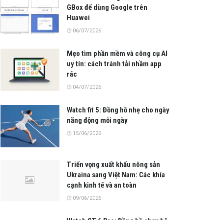
GBox để dùng Google trên
Huawei
06/07/2026
Mẹo tìm phần mềm và công cụ AI
uy tín: cách tránh tải nhầm app
rác
04/07/2026
Watch fit 5: Đồng hồ nhẹ cho ngày
năng động mỗi ngày
15/06/2026
Triển vọng xuất khẩu nông sản
Ukraina sang Việt Nam: Các khía
cạnh kinh tế và an toàn
09/06/2026