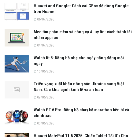
Huawei and Google: Cách cài GBox để dùng Google
trên Huawei
06/07/2026
Mẹo tìm phần mềm và công cụ AI uy tín: cách tránh tải
nhầm app rác
04/07/2026
Watch fit 5: Đồng hồ nhẹ cho ngày năng động mỗi
ngày
15/06/2026
Triển vọng xuất khẩu nông sản Ukraina sang Việt
Nam: Các khía cạnh kinh tế và an toàn
09/06/2026
Watch GT 6 Pro: Đồng hồ chạy bộ marathon bền bỉ và
chính xác
03/06/2026
Huawei MatePad 11.5 2025: Chiếc Tablet Tối Ưu Cho