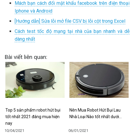
Mách bạn cách đổi mật khẩu facebook trên điện thoại
Iphone và Android
[Hướng dẫn] Sửa lỗi mở file CSV bị lỗi cột trong Excel
Cách test tốc độ mạng tại nhà của bạn nhanh và dễ
dàng nhất
Bài viết liên quan:
Top 5 sản phẩm robot hút bụi
Nên Mua Robot Hút Bụi Lau
tốt nhất 2021 đáng mua hiện
Nhà Loại Nào tốt nhất dưới…
nay
10/04/2021
06/01/2021