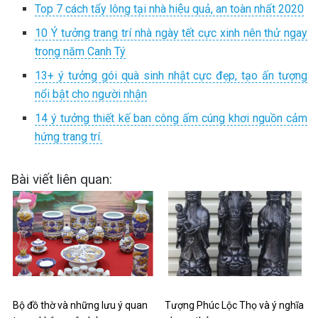
Top 7 cách tẩy lông tại nhà hiệu quả, an toàn nhất 2020
10 Ý tưởng trang trí nhà ngày tết cực xinh nên thử ngay
trong năm Canh Tý
13+ ý tưởng gói quà sinh nhật cực đẹp, tạo ấn tượng
nổi bật cho người nhận
14 ý tưởng thiết kế ban công ấm cúng khơi nguồn cảm
hứng trang trí.
Bài viết liên quan:
Bộ đồ thờ và những lưu ý quan
Tượng Phúc Lộc Thọ và ý nghĩa