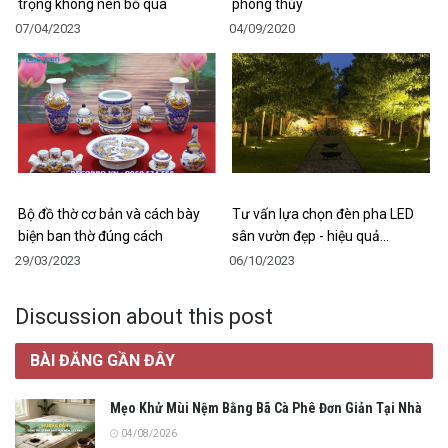
trọng không nên bỏ qua
phong thủy
07/04/2023
04/09/2020
Bộ đồ thờ cơ bản và cách bày
Tư vấn lựa chọn đèn pha LED
biện ban thờ đúng cách
sân vườn đẹp - hiệu quả…
29/03/2023
06/10/2023
Discussion about this post
BÀI ĐĂNG GẦN ĐÂY
Mẹo Khử Mùi Nệm Bằng Bã Cà Phê Đơn Giản Tại Nhà
04/08/2026