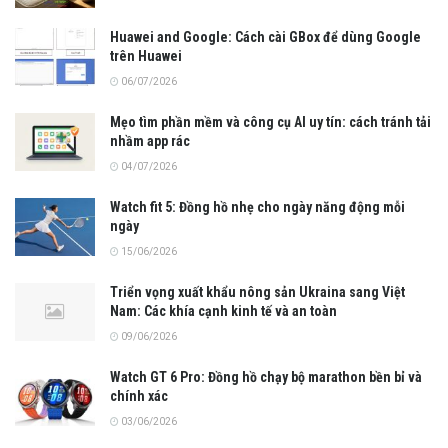
Huawei and Google: Cách cài GBox để dùng Google
trên Huawei
06/07/2026
Mẹo tìm phần mềm và công cụ AI uy tín: cách tránh tải
nhầm app rác
04/07/2026
Watch fit 5: Đồng hồ nhẹ cho ngày năng động mỗi
ngày
15/06/2026
Triển vọng xuất khẩu nông sản Ukraina sang Việt
Nam: Các khía cạnh kinh tế và an toàn
09/06/2026
Watch GT 6 Pro: Đồng hồ chạy bộ marathon bền bỉ và
chính xác
03/06/2026