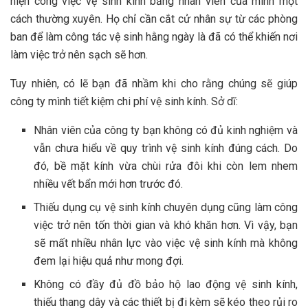
hiện công việc vệ sinh kính bằng nhân viên của mình một
cách thường xuyên. Họ chỉ cần cắt cử nhân sự từ các phòng
ban để làm công tác vệ sinh hằng ngày là đã có thể khiến nơi
làm việc trở nên sạch sẽ hơn.
Tuy nhiên, có lẽ bạn đã nhầm khi cho rằng chúng sẽ giúp
công ty mình tiết kiệm chi phí vệ sinh kính. Sở dĩ:
Nhân viên của công ty bạn không có đủ kinh nghiệm và
vẫn chưa hiểu về quy trình vệ sinh kính đúng cách. Do
đó, bề mặt kính vừa chùi rửa đôi khi còn lem nhem
nhiều vết bẩn mới hơn trước đó.
Thiếu dụng cụ vệ sinh kính chuyên dụng cũng làm công
việc trở nên tốn thời gian và khó khăn hơn. Vì vậy, bạn
sẽ mất nhiều nhân lực vào việc vệ sinh kính mà không
đem lại hiệu quả như mong đợi.
Không có đầy đủ đồ bảo hộ lao động vệ sinh kính,
thiếu thang dây và các thiết bị đi kèm sẽ kéo theo rủi ro