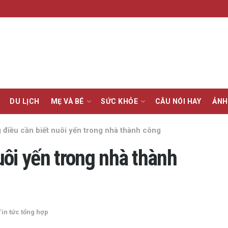
DU LỊCH
MẸ VÀ BÉ
SỨC KHỎE
CÂU NÓI HAY
ẢNH
điều cần biết nuôi yến trong nhà thành công
uôi yến trong nhà thành
Tin tức tổng hợp