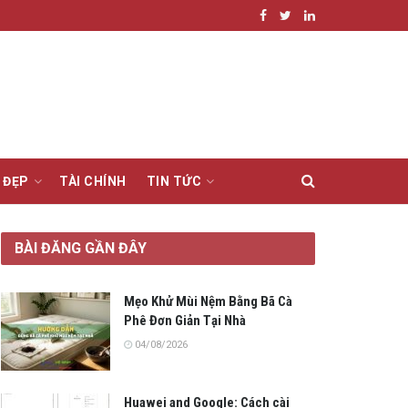
 ĐẸP
TÀI CHÍNH
TIN TỨC
BÀI ĐĂNG GẦN ĐÂY
Mẹo Khử Mùi Nệm Bằng Bã Cà
Phê Đơn Giản Tại Nhà
04/08/2026
Huawei and Google: Cách cài