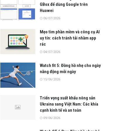
GBox để dùng Google trên
Huawei
06/07/2026
Mẹo tìm phần mềm và công cụ AI
uy tín: cách tránh tải nhầm app
rác
04/07/2026
Watch fit 5: Đồng hồ nhẹ cho ngày
năng động mỗi ngày
15/06/2026
Triển vọng xuất khẩu nông sản
Ukraina sang Việt Nam: Các khía
cạnh kinh tế và an toàn
09/06/2026