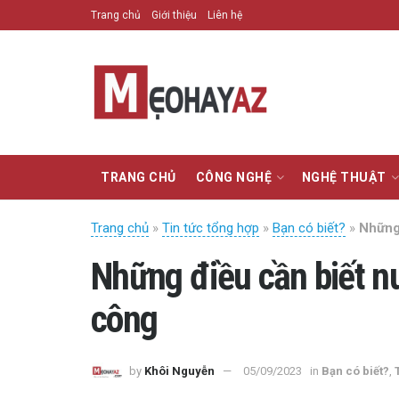
Trang chủ
Giới thiệu
Liên hệ
TRANG CHỦ
CÔNG NGHỆ
NGHỆ THUẬT
Trang chủ
»
Tin tức tổng hợp
»
Bạn có biết?
»
Những 
Những điều cần biết n
công
by
Khôi Nguyễn
05/09/2023
in
Bạn có biết?
,