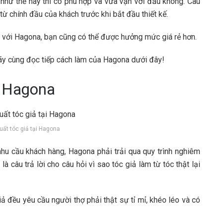
 như thế này thì có phù hợp và vừa vặn với đầu không. Câu
từ chính đầu của khách trước khi bắt đầu thiết kế.
c với Hagona, bạn cũng có thể được hưởng mức giá rẻ hơn.
hãy cùng đọc tiếp cách làm của Hagona dưới đây!
i Hagona
uất tóc giả tại Hagona
hu cầu khách hàng, Hagona phải trải qua quy trình nghiêm
à câu trả lời cho câu hỏi vì sao tóc giả làm từ tóc thật lại
ả đều yêu cầu người thợ phải thật sự tỉ mỉ, khéo léo và có