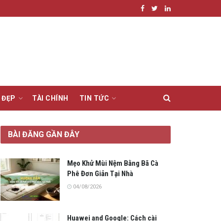
 ĐẸP
TÀI CHÍNH
TIN TỨC
BÀI ĐĂNG GẦN ĐÂY
Mẹo Khử Mùi Nệm Bằng Bã Cà
Phê Đơn Giản Tại Nhà
04/08/2026
Huawei and Google: Cách cài