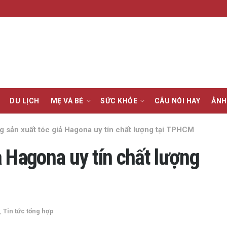
DU LỊCH
MẸ VÀ BÉ
SỨC KHỎE
CÂU NÓI HAY
ẢNH
 sản xuất tóc giả Hagona uy tín chất lượng tại TPHCM
 Hagona uy tín chất lượng
,
Tin tức tổng hợp