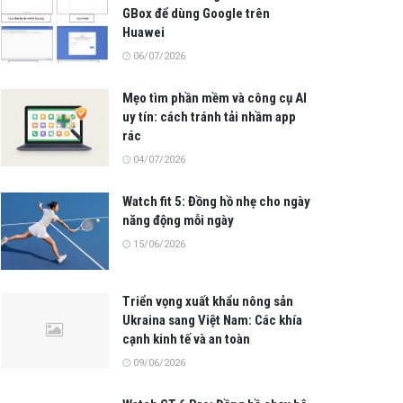
GBox để dùng Google trên
Huawei
06/07/2026
Mẹo tìm phần mềm và công cụ AI
uy tín: cách tránh tải nhầm app
rác
04/07/2026
Watch fit 5: Đồng hồ nhẹ cho ngày
năng động mỗi ngày
15/06/2026
Triển vọng xuất khẩu nông sản
Ukraina sang Việt Nam: Các khía
cạnh kinh tế và an toàn
09/06/2026