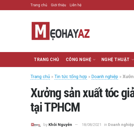
Trang chủ
Giới thiệu
Liên hệ
TRANG CHỦ
CÔNG NGHỆ
NGHỆ THUẬT
Trang chủ
»
Tin tức tổng hợp
»
Doanh nghiệp
»
Xưởng
Xưởng sản xuất tóc giả
tại TPHCM
by
Khôi Nguyễn
18/08/2021
in
Doanh nghiệp