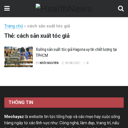
Trang chủ
»
cách sản xuất tóc giả
Thẻ:
cách sản xuất tóc giả
Xưởng sản xuất tóc giả Hagona uy tín chất lượng tại
TPHCM
BY
KHÔI NGUYỄN
18/08/2021
0
THÔNG TIN
Meohayaz
là website tin tức tổng hợp và các mẹo hay cuộc sống
hàng ngày từ các lĩnh vực như: Công nghệ, làm đẹp, trang trí, nấu