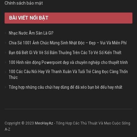
Chính sách bảo mật
BÀI VIẾT NỔI BẬT
Nhạc Nước Âm Sàn Là Gì?
Chia Sẻ 1001 Ảnh Chúc Mừng Sinh Nhật Độc – Đẹp – Vui Và Miễn Phí
Bạn Đã Biết Gì Về Vé Số Bấm Thưởng Trên Các Tờ Vé Số Kiến Thiết
100 Hình nền động Powerpoint đẹp và chuyên nghiệp cho thuyết trình
100 Các Câu Nói Hay Về Thanh Xuân Và Tuổi Trẻ Càng Đọc Càng Thổn
Thức
Tổng hợp những câu chửi hay dùng để đá xéo bạn bè đểu hay nhất
Copyright © 2023
MeoHayAz
- Tổng Hợp Các Thủ Thuật Và Mẹo Cuộc Sống
A-Z