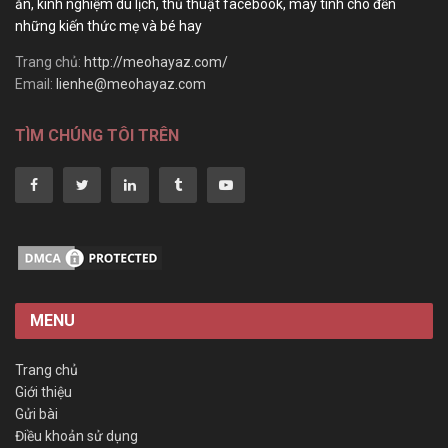
ăn, kinh nghiệm du lịch, thủ thuật facebook, máy tính cho đến
những kiến thức mẹ và bé hay
Trang chủ:
http://meohayaz.com/
Email:
lienhe@meohayaz.com
TÌM CHÚNG TÔI TRÊN
MENU
Trang chủ
Giới thiệu
Gửi bài
Điều khoản sử dụng