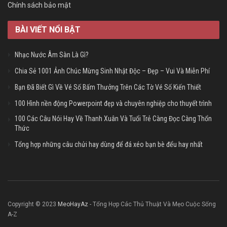
Chính sách bảo mật
BÀI VIẾT NỔI BẬT
Nhạc Nước Âm Sàn Là Gì?
Chia Sẻ 1001 Ảnh Chúc Mừng Sinh Nhật Độc – Đẹp – Vui Và Miễn Phí
Bạn Đã Biết Gì Về Vé Số Bấm Thưởng Trên Các Tờ Vé Số Kiến Thiết
100 Hình nền động Powerpoint đẹp và chuyên nghiệp cho thuyết trình
100 Các Câu Nói Hay Về Thanh Xuân Và Tuổi Trẻ Càng Đọc Càng Thổn
Thức
Tổng hợp những câu chửi hay dùng để đá xéo bạn bè đểu hay nhất
Copyright © 2023
MeoHayAz
- Tổng Hợp Các Thủ Thuật Và Mẹo Cuộc Sống
A-Z