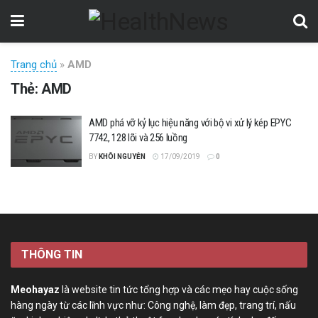
Trang chủ
»
AMD
Thẻ:
AMD
AMD phá vỡ kỷ lục hiệu năng với bộ vi xử lý kép EPYC
7742, 128 lõi và 256 luồng
BY
KHÔI NGUYỄN
17/09/2019
0
THÔNG TIN
Meohayaz
là website tin tức tổng hợp và các mẹo hay cuộc sống
hàng ngày từ các lĩnh vực như: Công nghệ, làm đẹp, trang trí, nấu