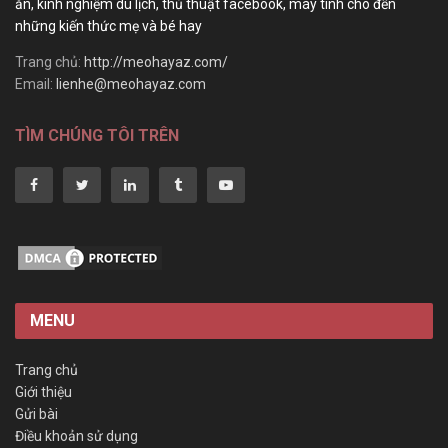
ăn, kinh nghiệm du lịch, thủ thuật facebook, máy tính cho đến
những kiến thức mẹ và bé hay
Trang chủ:
http://meohayaz.com/
Email:
lienhe@meohayaz.com
TÌM CHÚNG TÔI TRÊN
MENU
Trang chủ
Giới thiệu
Gửi bài
Điều khoản sử dụng