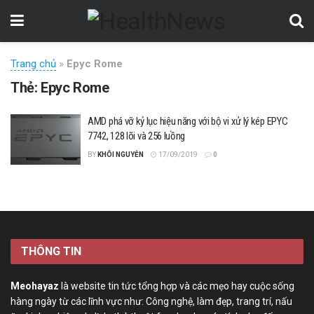
Trang chủ
»
Epyc Rome
Thẻ:
Epyc Rome
AMD phá vỡ kỷ lục hiệu năng với bộ vi xử lý kép EPYC
7742, 128 lõi và 256 luồng
BY
KHÔI NGUYỄN
17/09/2019
0
THÔNG TIN
Meohayaz
là website tin tức tổng hợp và các mẹo hay cuộc sống
hàng ngày từ các lĩnh vực như: Công nghệ, làm đẹp, trang trí, nấu