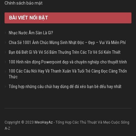
Chính sách bảo mật
BÀI VIẾT NỔI BẬT
Nhạc Nước Âm Sàn Là Gì?
Chia Sẻ 1001 Ảnh Chúc Mừng Sinh Nhật Độc – Đẹp – Vui Và Miễn Phí
Bạn Đã Biết Gì Về Vé Số Bấm Thưởng Trên Các Tờ Vé Số Kiến Thiết
100 Hình nền động Powerpoint đẹp và chuyên nghiệp cho thuyết trình
100 Các Câu Nói Hay Về Thanh Xuân Và Tuổi Trẻ Càng Đọc Càng Thổn
Thức
Tổng hợp những câu chửi hay dùng để đá xéo bạn bè đểu hay nhất
Copyright © 2023
MeoHayAz
- Tổng Hợp Các Thủ Thuật Và Mẹo Cuộc Sống
A-Z