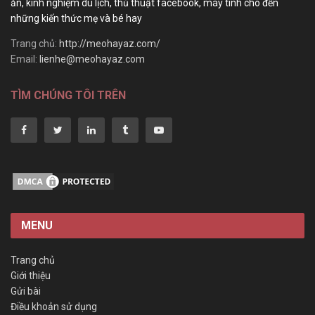
ăn, kinh nghiệm du lịch, thủ thuật facebook, máy tính cho đến
những kiến thức mẹ và bé hay
Trang chủ:
http://meohayaz.com/
Email:
lienhe@meohayaz.com
TÌM CHÚNG TÔI TRÊN
MENU
Trang chủ
Giới thiệu
Gửi bài
Điều khoản sử dụng