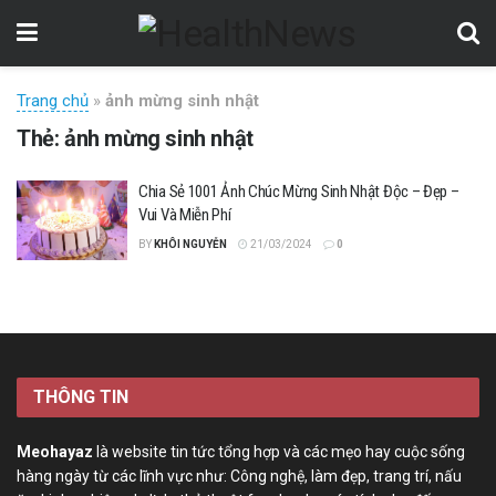
Trang chủ
»
ảnh mừng sinh nhật
Thẻ:
ảnh mừng sinh nhật
Chia Sẻ 1001 Ảnh Chúc Mừng Sinh Nhật Độc – Đẹp –
Vui Và Miễn Phí
BY
KHÔI NGUYỄN
21/03/2024
0
THÔNG TIN
Meohayaz
là website tin tức tổng hợp và các mẹo hay cuộc sống
hàng ngày từ các lĩnh vực như: Công nghệ, làm đẹp, trang trí, nấu