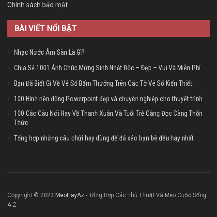
Chính sách bảo mật
BÀI VIẾT NỔI BẬT
Nhạc Nước Âm Sàn Là Gì?
Chia Sẻ 1001 Ảnh Chúc Mừng Sinh Nhật Độc – Đẹp – Vui Và Miễn Phí
Bạn Đã Biết Gì Về Vé Số Bấm Thưởng Trên Các Tờ Vé Số Kiến Thiết
100 Hình nền động Powerpoint đẹp và chuyên nghiệp cho thuyết trình
100 Các Câu Nói Hay Về Thanh Xuân Và Tuổi Trẻ Càng Đọc Càng Thổn
Thức
Tổng hợp những câu chửi hay dùng để đá xéo bạn bè đểu hay nhất
Copyright © 2023
MeoHayAz
- Tổng Hợp Các Thủ Thuật Và Mẹo Cuộc Sống
A-Z