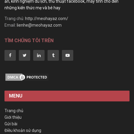
ăn, kinh nghiệm du lịch, thủ thuật facebook, máy tính cho đến
những kiến thức mẹ và bé hay
Trang chủ:
http://meohayaz.com/
Email:
lienhe@meohayaz.com
TÌM CHÚNG TÔI TRÊN
MENU
Trang chủ
Giới thiệu
Gửi bài
Điều khoản sử dụng