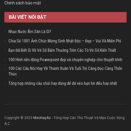
Chính sách bảo mật
BÀI VIẾT NỔI BẬT
Nhạc Nước Âm Sàn Là Gì?
Chia Sẻ 1001 Ảnh Chúc Mừng Sinh Nhật Độc – Đẹp – Vui Và Miễn Phí
Bạn Đã Biết Gì Về Vé Số Bấm Thưởng Trên Các Tờ Vé Số Kiến Thiết
100 Hình nền động Powerpoint đẹp và chuyên nghiệp cho thuyết trình
100 Các Câu Nói Hay Về Thanh Xuân Và Tuổi Trẻ Càng Đọc Càng Thổn
Thức
Tổng hợp những câu chửi hay dùng để đá xéo bạn bè đểu hay nhất
Copyright © 2023
MeoHayAz
- Tổng Hợp Các Thủ Thuật Và Mẹo Cuộc Sống
A-Z