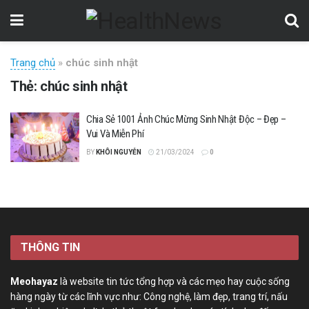
Trang chủ
»
chúc sinh nhật
Thẻ:
chúc sinh nhật
Chia Sẻ 1001 Ảnh Chúc Mừng Sinh Nhật Độc – Đẹp –
Vui Và Miễn Phí
BY
KHÔI NGUYỄN
21/03/2024
0
THÔNG TIN
Meohayaz
là website tin tức tổng hợp và các mẹo hay cuộc sống
hàng ngày từ các lĩnh vực như: Công nghệ, làm đẹp, trang trí, nấu