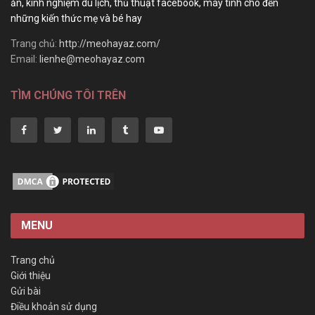
ăn, kinh nghiệm du lịch, thủ thuật facebook, máy tính cho đến
những kiến thức mẹ và bé hay
Trang chủ:
http://meohayaz.com/
Email:
lienhe@meohayaz.com
TÌM CHÚNG TÔI TRÊN
MENU
Trang chủ
Giới thiệu
Gửi bài
Điều khoản sử dụng