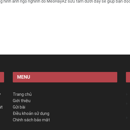
g hình ảnh ngộ nghĩnh do MeoHayAz sưu tầm dưới đây sẽ giúp bạn đọc c
MENU
y
Trang chủ
Giới thiệu
ật
Gửi bài
é
Điều khoản sử dụng
Chính sách bảo mật