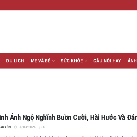
DU LỊCH
MẸ VÀ BÉ
SỨC KHỎE
CÂU NÓI HAY
ẢNH
ình Ảnh Ngộ Nghĩnh Buồn Cười, Hài Hước Và Đá
NGUYỄN
14/03/2024
0