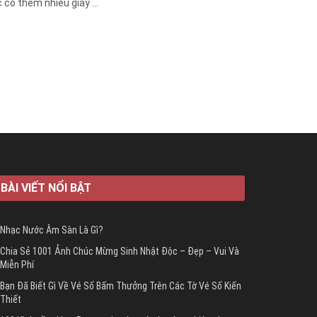
ó thêm nhiều giây ...
BÀI VIẾT NỔI BẬT
Nhạc Nước Âm Sàn Là Gì?
Chia Sẻ 1001 Ảnh Chúc Mừng Sinh Nhật Độc – Đẹp – Vui Và
Miễn Phí
Bạn Đã Biết Gì Về Vé Số Bấm Thưởng Trên Các Tờ Vé Số Kiến
Thiết