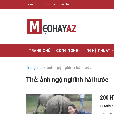
Trang chủ
Giới thiệu
Liên hệ
TRANG CHỦ
CÔNG NGHỆ
NGHỆ THUẬT
Trang chủ
»
ảnh ngộ nghĩnh hài hước
Thẻ:
ảnh ngộ nghĩnh hài hước
200 H
BY
KHÔI 