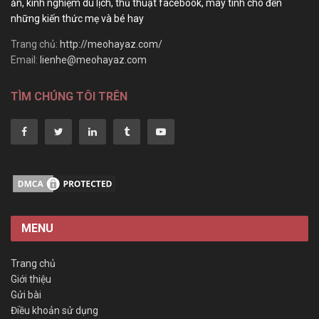
ăn, kinh nghiệm du lịch, thủ thuật facebook, máy tính cho đến
những kiến thức mẹ và bé hay
Trang chủ:
http://meohayaz.com/
Email:
lienhe@meohayaz.com
TÌM CHÚNG TÔI TRÊN
MENU
Trang chủ
Giới thiệu
Gửi bài
Điều khoản sử dụng