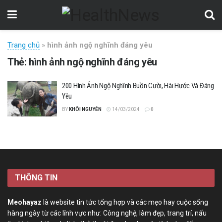
Trang chủ
»
hình ảnh ngộ nghĩnh đáng yêu
Thẻ:
hình ảnh ngộ nghĩnh đáng yêu
200 Hình Ảnh Ngộ Nghĩnh Buồn Cười, Hài Hước Và Đáng
Yêu
BY
KHÔI NGUYỄN
14/03/2024
0
THÔNG TIN
Meohayaz
là website tin tức tổng hợp và các mẹo hay cuộc sống
hàng ngày từ các lĩnh vực như: Công nghệ, làm đẹp, trang trí, nấu