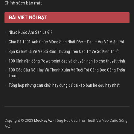
Chính sách bảo mật
BÀI VIẾT NỔI BẬT
Nhạc Nước Âm Sàn Là Gì?
Chia Sẻ 1001 Ảnh Chúc Mừng Sinh Nhật Độc – Đẹp – Vui Và Miễn Phí
Bạn Đã Biết Gì Về Vé Số Bấm Thưởng Trên Các Tờ Vé Số Kiến Thiết
100 Hình nền động Powerpoint đẹp và chuyên nghiệp cho thuyết trình
100 Các Câu Nói Hay Về Thanh Xuân Và Tuổi Trẻ Càng Đọc Càng Thổn
Thức
Tổng hợp những câu chửi hay dùng để đá xéo bạn bè đểu hay nhất
Copyright © 2023
MeoHayAz
- Tổng Hợp Các Thủ Thuật Và Mẹo Cuộc Sống
A-Z