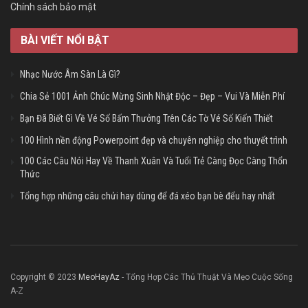
Chính sách bảo mật
BÀI VIẾT NỔI BẬT
Nhạc Nước Âm Sàn Là Gì?
Chia Sẻ 1001 Ảnh Chúc Mừng Sinh Nhật Độc – Đẹp – Vui Và Miễn Phí
Bạn Đã Biết Gì Về Vé Số Bấm Thưởng Trên Các Tờ Vé Số Kiến Thiết
100 Hình nền động Powerpoint đẹp và chuyên nghiệp cho thuyết trình
100 Các Câu Nói Hay Về Thanh Xuân Và Tuổi Trẻ Càng Đọc Càng Thổn
Thức
Tổng hợp những câu chửi hay dùng để đá xéo bạn bè đểu hay nhất
Copyright © 2023
MeoHayAz
- Tổng Hợp Các Thủ Thuật Và Mẹo Cuộc Sống
A-Z