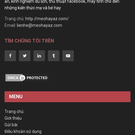
ăn, kinh nghiệm du lịch, thủ thuật facebook, máy tính cho đến
những kiến thức mẹ và bé hay
Trang chủ:
http://meohayaz.com/
Email:
lienhe@meohayaz.com
TÌM CHÚNG TÔI TRÊN
MENU
Trang chủ
Giới thiệu
Gửi bài
Điều khoản sử dụng