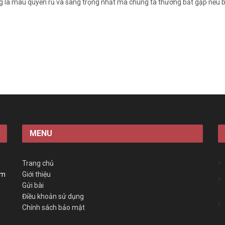
g là màu quyến rũ và sang trọng nhất mà chúng ta thường bắt gặp nếu bạ
MENU
Trang chủ
àm
Giới thiệu
Gửi bài
Điều khoản sử dụng
Chính sách bảo mật