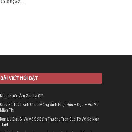
n là người ...
BÀI VIẾT NỔI BẬT
Nhạc Nước Âm Sàn Là Gì?
Chia Sẻ 1001 Ảnh Chúc Mừng Sinh Nhật Độc – Đẹp – Vui Và
Miễn Phí
Bạn Đã Biết Gì Về Vé Số Bấm Thưởng Trên Các Tờ Vé Số Kiến
Thiết