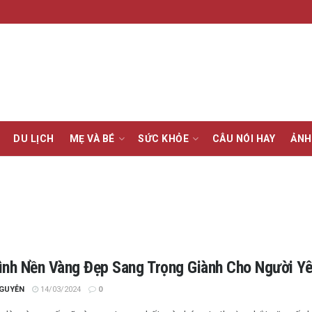
DU LỊCH
MẸ VÀ BÉ
SỨC KHỎE
CÂU NÓI HAY
ẢNH
ình Nền Vàng Đẹp Sang Trọng Giành Cho Người Y
NGUYỄN
14/03/2024
0