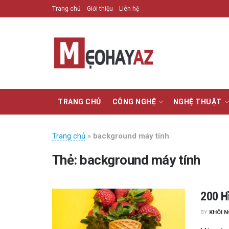
Trang chủ
Giới thiệu
Liên hệ
TRANG CHỦ
CÔNG NGHỆ
NGHỆ THUẬT
Trang chủ
»
background máy tính
Thẻ:
background máy tính
200 H
BY
KHÔI 