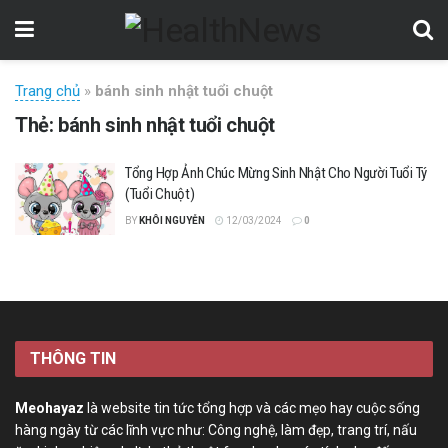
Trang chủ
»
bánh sinh nhật tuổi chuột
Thẻ:
bánh sinh nhật tuổi chuột
Tổng Hợp Ảnh Chúc Mừng Sinh Nhật Cho Người Tuổi Tý
(Tuổi Chuột)
BY
KHÔI NGUYỄN
12/03/2024
0
THÔNG TIN
Meohayaz
là website tin tức tổng hợp và các mẹo hay cuộc sống
hàng ngày từ các lĩnh vực như: Công nghệ, làm đẹp, trang trí, nấu