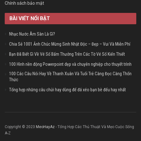
Chính sách bảo mật
BÀI VIẾT NỔI BẬT
Nhạc Nước Âm Sàn Là Gì?
Chia Sẻ 1001 Ảnh Chúc Mừng Sinh Nhật Độc – Đẹp – Vui Và Miễn Phí
Bạn Đã Biết Gì Về Vé Số Bấm Thưởng Trên Các Tờ Vé Số Kiến Thiết
100 Hình nền động Powerpoint đẹp và chuyên nghiệp cho thuyết trình
100 Các Câu Nói Hay Về Thanh Xuân Và Tuổi Trẻ Càng Đọc Càng Thổn
Thức
Tổng hợp những câu chửi hay dùng để đá xéo bạn bè đểu hay nhất
Copyright © 2023
MeoHayAz
- Tổng Hợp Các Thủ Thuật Và Mẹo Cuộc Sống
A-Z