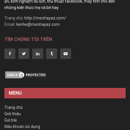
ăn, kinh nghiệm du lịch, thủ thuật facebook, máy tính cho đến
những kiến thức mẹ và bé hay
Trang chủ:
http://meohayaz.com/
Email:
lienhe@meohayaz.com
TÌM CHÚNG TÔI TRÊN
MENU
Trang chủ
Giới thiệu
Gửi bài
Điều khoản sử dụng