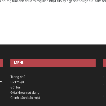
 những bức ảnh chúc mừng sinh nhật tuổi tý đẹp nhất được sưu tầm bởi 
MENU
Trang chủ
àm
Giới thiệu
Gửi bài
Điều khoản sử dụng
Chính sách bảo mật