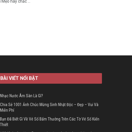
Mẹo hay chắc ...
BÀI VIẾT NỔI BẬT
Nhạc Nước Âm Sàn Là Gì?
Chia Sẻ 1001 Ảnh Chúc Mừng Sinh Nhật Độc – Đẹp – Vui Và
Miễn Phí
Bạn Đã Biết Gì Về Vé Số Bấm Thưởng Trên Các Tờ Vé Số Kiến
Thiết