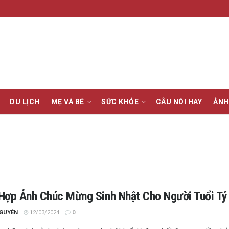
DU LỊCH
MẸ VÀ BÉ
SỨC KHỎE
CÂU NÓI HAY
ẢNH
Hợp Ảnh Chúc Mừng Sinh Nhật Cho Người Tuổi Tý 
NGUYỄN
12/03/2024
0