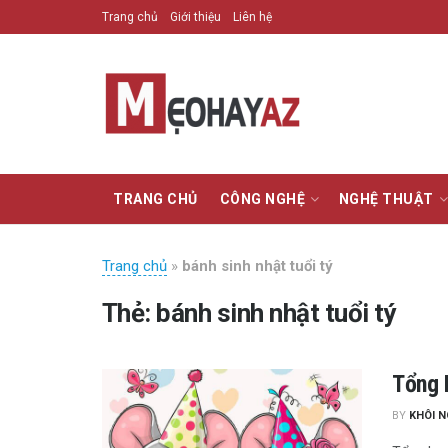
Trang chủ
Giới thiệu
Liên hệ
TRANG CHỦ
CÔNG NGHỆ
NGHỆ THUẬT
Trang chủ
»
bánh sinh nhật tuổi tý
Thẻ:
bánh sinh nhật tuổi tý
Tổng 
BY
KHÔI 