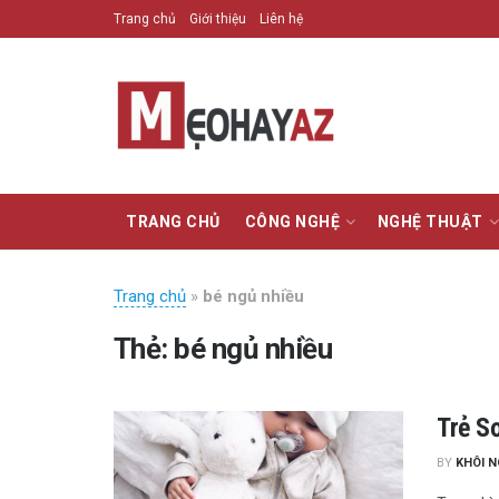
Trang chủ
Giới thiệu
Liên hệ
TRANG CHỦ
CÔNG NGHỆ
NGHỆ THUẬT
Trang chủ
»
bé ngủ nhiều
Thẻ:
bé ngủ nhiều
Trẻ S
BY
KHÔI 