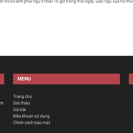
h trẻ sơ sinh phải ngủ ít nhất 16 giờ trong mỗi ngày. Giấc ngủ của trẻ thườ
MENU
Trang chủ
àm
Giới thiệu
Gửi bài
Điều khoản sử dụng
Chính sách bảo mật