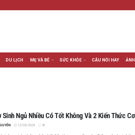
DU LỊCH
MẸ VÀ BÉ
SỨC KHỎE
CÂU NÓI HAY
ẢNH
ơ Sinh Ngủ Nhiều Có Tốt Không Và 2 Kiến Thức Cơ
NGUYỄN
12/03/2024
0