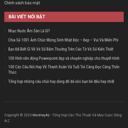
Chính sách bảo mật
BÀI VIẾT NỔI BẬT
Nhạc Nước Âm Sàn Là Gì?
Chia Sẻ 1001 Ảnh Chúc Mừng Sinh Nhật Độc – Đẹp – Vui Và Miễn Phí
Bạn Đã Biết Gì Về Vé Số Bấm Thưởng Trên Các Tờ Vé Số Kiến Thiết
100 Hình nền động Powerpoint đẹp và chuyên nghiệp cho thuyết trình
100 Các Câu Nói Hay Về Thanh Xuân Và Tuổi Trẻ Càng Đọc Càng Thổn
Thức
Tổng hợp những câu chửi hay dùng để đá xéo bạn bè đểu hay nhất
Copyright © 2023
MeoHayAz
- Tổng Hợp Các Thủ Thuật Và Mẹo Cuộc Sống
A-Z