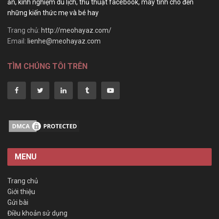
ăn, kinh nghiệm du lịch, thủ thuật facebook, máy tính cho đến
những kiến thức mẹ và bé hay
Trang chủ:
http://meohayaz.com/
Email:
lienhe@meohayaz.com
TÌM CHÚNG TÔI TRÊN
MENU
Trang chủ
Giới thiệu
Gửi bài
Điều khoản sử dụng