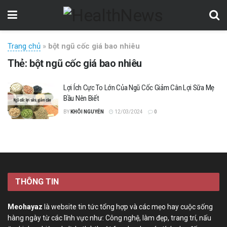
Trang chủ
»
bột ngũ cốc giá bao nhiêu
Thẻ:
bột ngũ cốc giá bao nhiêu
Lợi Ích Cực To Lớn Của Ngũ Cốc Giảm Cân Lợi Sữa Mẹ
Bầu Nên Biết
BY
KHÔI NGUYỄN
12/03/2024
0
THÔNG TIN
Meohayaz
là website tin tức tổng hợp và các mẹo hay cuộc sống
hàng ngày từ các lĩnh vực như: Công nghệ, làm đẹp, trang trí, nấu