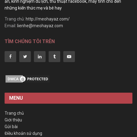
ăn, kinh nghiệm du lịch, thủ thuật facebook, máy tính cho đến
những kiến thức mẹ và bé hay
Trang chủ:
http://meohayaz.com/
Email:
lienhe@meohayaz.com
TÌM CHÚNG TÔI TRÊN
MENU
Trang chủ
Giới thiệu
Gửi bài
Điều khoản sử dụng