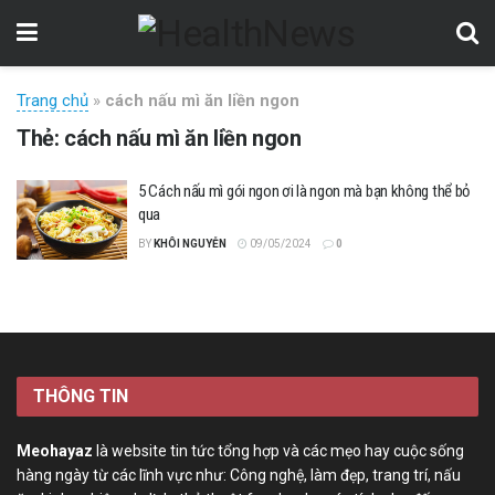
Trang chủ
»
cách nấu mì ăn liền ngon
Thẻ:
cách nấu mì ăn liền ngon
5 Cách nấu mì gói ngon ơi là ngon mà bạn không thể bỏ
qua
BY
KHÔI NGUYỄN
09/05/2024
0
THÔNG TIN
Meohayaz
là website tin tức tổng hợp và các mẹo hay cuộc sống
hàng ngày từ các lĩnh vực như: Công nghệ, làm đẹp, trang trí, nấu