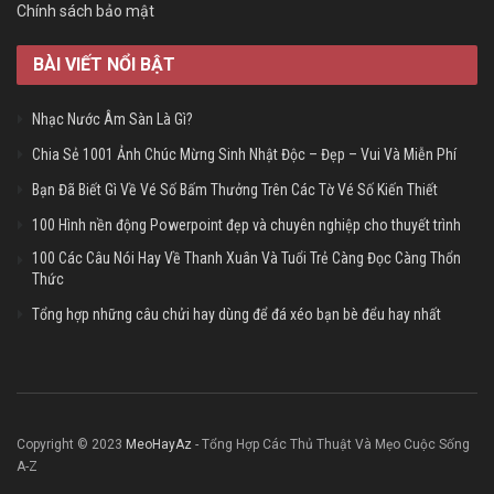
Chính sách bảo mật
BÀI VIẾT NỔI BẬT
Nhạc Nước Âm Sàn Là Gì?
Chia Sẻ 1001 Ảnh Chúc Mừng Sinh Nhật Độc – Đẹp – Vui Và Miễn Phí
Bạn Đã Biết Gì Về Vé Số Bấm Thưởng Trên Các Tờ Vé Số Kiến Thiết
100 Hình nền động Powerpoint đẹp và chuyên nghiệp cho thuyết trình
100 Các Câu Nói Hay Về Thanh Xuân Và Tuổi Trẻ Càng Đọc Càng Thổn
Thức
Tổng hợp những câu chửi hay dùng để đá xéo bạn bè đểu hay nhất
Copyright © 2023
MeoHayAz
- Tổng Hợp Các Thủ Thuật Và Mẹo Cuộc Sống
A-Z