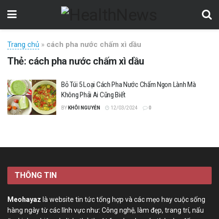
Trang chủ
»
cách pha nước chấm xì dầu
Thẻ:
cách pha nước chấm xì dầu
Bỏ Túi 5 Loại Cách Pha Nước Chấm Ngon Lành Mà
Không Phải Ai Cũng Biết
BY
KHÔI NGUYỄN
12/03/2024
0
THÔNG TIN
Meohayaz
là website tin tức tổng hợp và các mẹo hay cuộc sống
hàng ngày từ các lĩnh vực như: Công nghệ, làm đẹp, trang trí, nấu