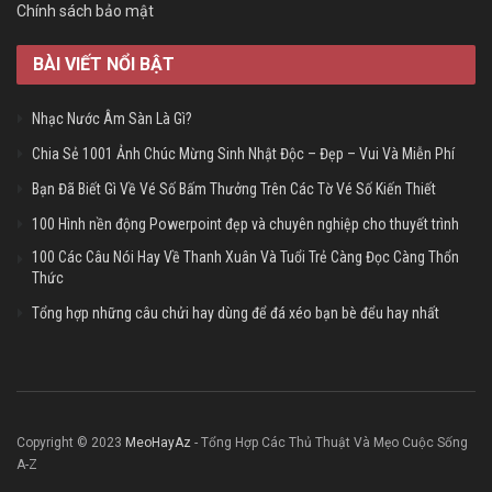
Chính sách bảo mật
BÀI VIẾT NỔI BẬT
Nhạc Nước Âm Sàn Là Gì?
Chia Sẻ 1001 Ảnh Chúc Mừng Sinh Nhật Độc – Đẹp – Vui Và Miễn Phí
Bạn Đã Biết Gì Về Vé Số Bấm Thưởng Trên Các Tờ Vé Số Kiến Thiết
100 Hình nền động Powerpoint đẹp và chuyên nghiệp cho thuyết trình
100 Các Câu Nói Hay Về Thanh Xuân Và Tuổi Trẻ Càng Đọc Càng Thổn
Thức
Tổng hợp những câu chửi hay dùng để đá xéo bạn bè đểu hay nhất
Copyright © 2023
MeoHayAz
- Tổng Hợp Các Thủ Thuật Và Mẹo Cuộc Sống
A-Z