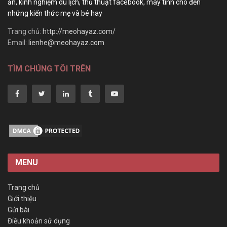
ăn, kinh nghiệm du lịch, thủ thuật facebook, máy tính cho đến
những kiến thức mẹ và bé hay
Trang chủ:
http://meohayaz.com/
Email:
lienhe@meohayaz.com
TÌM CHÚNG TÔI TRÊN
MENU
Trang chủ
Giới thiệu
Gửi bài
Điều khoản sử dụng