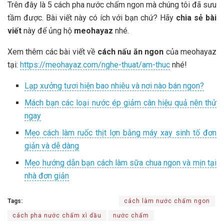
Trên đây là 5 cách pha nước chấm ngon mà chúng tôi đã sưu
tầm được. Bài viết này có ích với bạn chứ? Hãy
chia sẻ bài
viết
này để ủng hộ
meohayaz
nhé.
Xem thêm các bài viết về
cách nấu ăn ngon
của meohayaz
tại:
https://meohayaz.com/nghe-thuat/am-thuc
nhé!
Lạp xưởng tươi hiện bao nhiêu và nơi nào bán ngon?
Mách bạn các loại nước ép giảm cân hiệu quả nên thử
ngay
Mẹo cách làm ruốc thịt lợn bằng máy xay sinh tố đơn
giản và dễ dàng
Mẹo hướng dẫn bạn cách làm sữa chua ngon và mịn tại
nhà đơn giản
Tags:
cách làm nước chấm ngon
cách pha nước chấm xì dầu
nước chấm