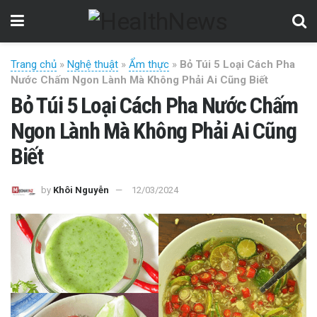
Trang chủ
»
Nghệ thuật
»
Ẩm thực
»
Bỏ Túi 5 Loại Cách Pha
Nước Chấm Ngon Lành Mà Không Phải Ai Cũng Biết
Bỏ Túi 5 Loại Cách Pha Nước Chấm
Ngon Lành Mà Không Phải Ai Cũng
Biết
by
Khôi Nguyễn
12/03/2024