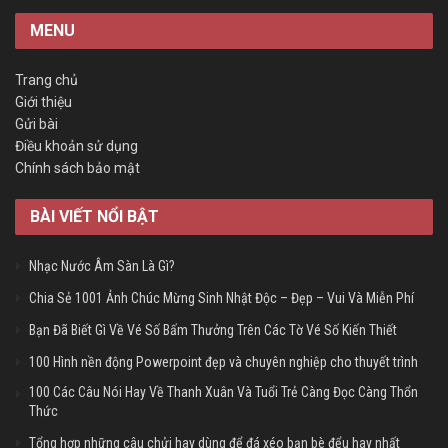
MENU
Trang chủ
Giới thiệu
Gửi bài
Điều khoản sử dụng
Chính sách bảo mật
BÀI VIẾT NỔI BẬT
Nhạc Nước Âm Sàn Là Gì?
Chia Sẻ 1001 Ảnh Chúc Mừng Sinh Nhật Độc – Đẹp – Vui Và Miễn Phí
Bạn Đã Biết Gì Về Vé Số Bấm Thưởng Trên Các Tờ Vé Số Kiến Thiết
100 Hình nền động Powerpoint đẹp và chuyên nghiệp cho thuyết trình
100 Các Câu Nói Hay Về Thanh Xuân Và Tuổi Trẻ Càng Đọc Càng Thổn
Thức
Tổng hợp những câu chửi hay dùng để đá xéo bạn bè đểu hay nhất