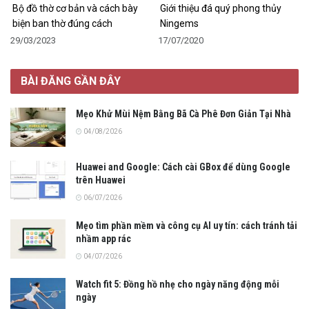
Bộ đồ thờ cơ bản và cách bày
Giới thiệu đá quý phong thủy
biện ban thờ đúng cách
Ningems
29/03/2023
17/07/2020
BÀI ĐĂNG GẦN ĐÂY
Mẹo Khử Mùi Nệm Bằng Bã Cà Phê Đơn Giản Tại Nhà
04/08/2026
Huawei and Google: Cách cài GBox để dùng Google
trên Huawei
06/07/2026
Mẹo tìm phần mềm và công cụ AI uy tín: cách tránh tải
nhầm app rác
04/07/2026
Watch fit 5: Đồng hồ nhẹ cho ngày năng động mỗi
ngày