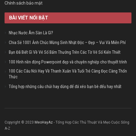
Chính sách bảo mật
BÀI VIẾT NỔI BẬT
Nhạc Nước Âm Sàn Là Gì?
Chia Sẻ 1001 Ảnh Chúc Mừng Sinh Nhật Độc – Đẹp – Vui Và Miễn Phí
Bạn Đã Biết Gì Về Vé Số Bấm Thưởng Trên Các Tờ Vé Số Kiến Thiết
100 Hình nền động Powerpoint đẹp và chuyên nghiệp cho thuyết trình
100 Các Câu Nói Hay Về Thanh Xuân Và Tuổi Trẻ Càng Đọc Càng Thổn
Thức
Tổng hợp những câu chửi hay dùng để đá xéo bạn bè đểu hay nhất
Copyright © 2023
MeoHayAz
- Tổng Hợp Các Thủ Thuật Và Mẹo Cuộc Sống
A-Z