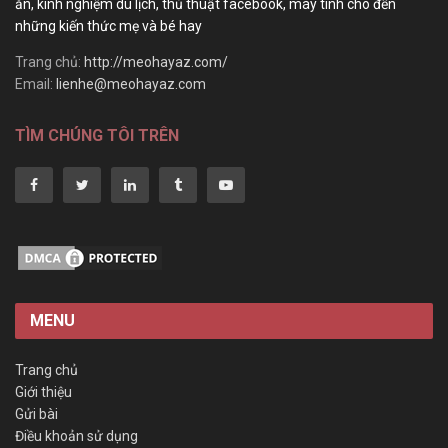
ăn, kinh nghiệm du lịch, thủ thuật facebook, máy tính cho đến
những kiến thức mẹ và bé hay
Trang chủ:
http://meohayaz.com/
Email:
lienhe@meohayaz.com
TÌM CHÚNG TÔI TRÊN
MENU
Trang chủ
Giới thiệu
Gửi bài
Điều khoản sử dụng