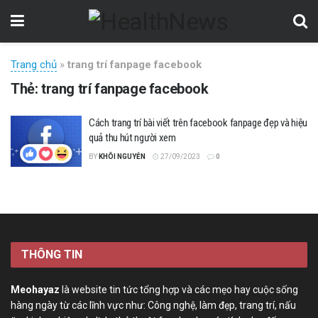
Trang chủ
»
trang trí fanpage facebook
Thẻ:
trang trí fanpage facebook
Cách trang trí bài viết trên facebook fanpage đẹp và hiệu
quả thu hút người xem
BY
KHÔI NGUYỄN
27/09/2023
0
THÔNG TIN
Meohayaz
là website tin tức tổng hợp và các mẹo hay cuộc sống
hàng ngày từ các lĩnh vực như: Công nghệ, làm đẹp, trang trí, nấu