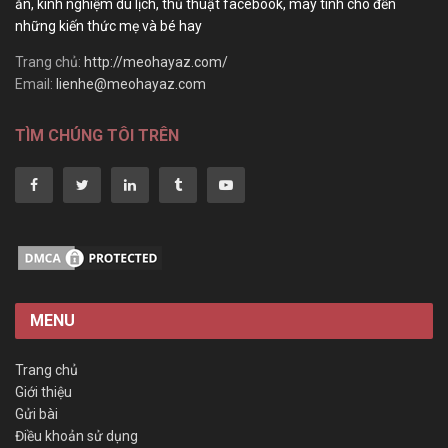
ăn, kinh nghiệm du lịch, thủ thuật facebook, máy tính cho đến
những kiến thức mẹ và bé hay
Trang chủ:
http://meohayaz.com/
Email:
lienhe@meohayaz.com
TÌM CHÚNG TÔI TRÊN
MENU
Trang chủ
Giới thiệu
Gửi bài
Điều khoản sử dụng