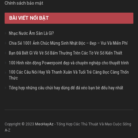
Chính sách bảo mật
BÀI VIẾT NỔI BẬT
Nhạc Nước Âm Sàn Là Gì?
Chia Sẻ 1001 Ảnh Chúc Mừng Sinh Nhật Độc – Đẹp – Vui Và Miễn Phí
Bạn Đã Biết Gì Về Vé Số Bấm Thưởng Trên Các Tờ Vé Số Kiến Thiết
100 Hình nền động Powerpoint đẹp và chuyên nghiệp cho thuyết trình
100 Các Câu Nói Hay Về Thanh Xuân Và Tuổi Trẻ Càng Đọc Càng Thổn
Thức
Tổng hợp những câu chửi hay dùng để đá xéo bạn bè đểu hay nhất
Copyright © 2023
MeoHayAz
- Tổng Hợp Các Thủ Thuật Và Mẹo Cuộc Sống
A-Z