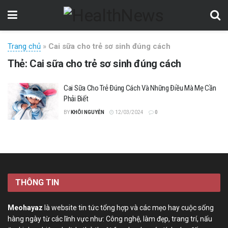
Trang chủ
»
Cai sữa cho trẻ sơ sinh đúng cách
Thẻ:
Cai sữa cho trẻ sơ sinh đúng cách
Cai Sữa Cho Trẻ Đúng Cách Và Những Điều Mà Mẹ Cần
Phải Biết
BY
KHÔI NGUYỄN
12/03/2024
0
THÔNG TIN
Meohayaz
là website tin tức tổng hợp và các mẹo hay cuộc sống
hàng ngày từ các lĩnh vực như: Công nghệ, làm đẹp, trang trí, nấu