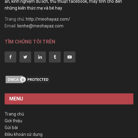
ăn, kinh nghiệm du lịch, thủ thuật facebook, máy tính cho đến
những kiến thức mẹ và bé hay
Trang chủ:
http://meohayaz.com/
Email:
lienhe@meohayaz.com
TÌM CHÚNG TÔI TRÊN
MENU
Trang chủ
Giới thiệu
Gửi bài
Điều khoản sử dụng