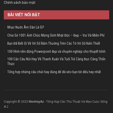
Chính sách bảo mật
BÀI VIẾT NỔI BẬT
Nhạc Nước Âm Sàn Là Gì?
Chia Sẻ 1001 Ảnh Chúc Mừng Sinh Nhật Độc – Đẹp – Vui Và Miễn Phí
Bạn Đã Biết Gì Về Vé Số Bấm Thưởng Trên Các Tờ Vé Số Kiến Thiết
100 Hình nền động Powerpoint đẹp và chuyên nghiệp cho thuyết trình
100 Các Câu Nói Hay Về Thanh Xuân Và Tuổi Trẻ Càng Đọc Càng Thổn
Thức
Tổng hợp những câu chửi hay dùng để đá xéo bạn bè đểu hay nhất
Copyright © 2023
MeoHayAz
- Tổng Hợp Các Thủ Thuật Và Mẹo Cuộc Sống
A-Z