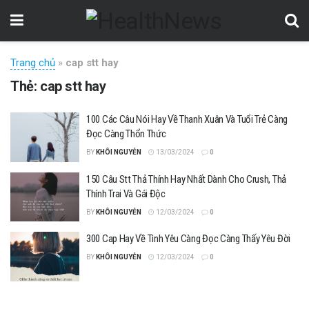
Trang chủ
»
cap stt hay
Thẻ:
cap stt hay
100 Các Câu Nói Hay Về Thanh Xuân Và Tuổi Trẻ Càng
Đọc Càng Thổn Thức
BY
KHÔI NGUYỄN
13/03/2024
0
150 Câu Stt Thả Thính Hay Nhất Dành Cho Crush, Thả
Thính Trai Và Gái Độc
BY
KHÔI NGUYỄN
12/03/2024
0
300 Cap Hay Về Tình Yêu Càng Đọc Càng Thấy Yêu Đời
BY
KHÔI NGUYỄN
12/03/2024
0