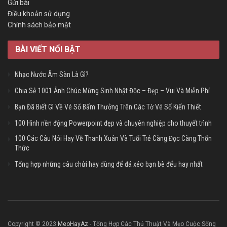
Gửi bài
Điều khoản sử dụng
Chính sách bảo mật
BÀI VIẾT NỔI BẬT
Nhạc Nước Âm Sàn Là Gì?
Chia Sẻ 1001 Ảnh Chúc Mừng Sinh Nhật Độc – Đẹp – Vui Và Miễn Phí
Bạn Đã Biết Gì Về Vé Số Bấm Thưởng Trên Các Tờ Vé Số Kiến Thiết
100 Hình nền động Powerpoint đẹp và chuyên nghiệp cho thuyết trình
100 Các Câu Nói Hay Về Thanh Xuân Và Tuổi Trẻ Càng Đọc Càng Thổn
Thức
Tổng hợp những câu chửi hay dùng để đá xéo bạn bè đểu hay nhất
Copyright © 2023
MeoHayAz
- Tổng Hợp Các Thủ Thuật Và Mẹo Cuộc Sống