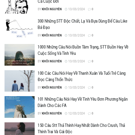
Cả Cuộc Đời
BY
KHÔI NGUYỄN
13/03/2024
0
300 Những STT Độc Chất, Lạ Và Bựa Dùng Để Câu Like
Bá Đạo
BY
KHÔI NGUYỄN
13/03/2024
0
1000 Những Câu Nói Buồn Tâm Trạng, STT Buồn Hay Về
Cuộc Sống Và Tình Yêu
BY
KHÔI NGUYỄN
13/03/2024
0
100 Các Câu Nói Hay Về Thanh Xuân Và Tuổi Trẻ Càng
Đọc Càng Thổn Thức
BY
KHÔI NGUYỄN
13/03/2024
0
101 Những Câu Nói Hay Về Tình Yêu Đơn Phương Ngắn
Dành Cho Các FA
BY
KHÔI NGUYỄN
12/03/2024
0
150 Câu Stt Thả Thính Hay Nhất Dành Cho Crush, Thả
Thính Trai Và Gái Độc