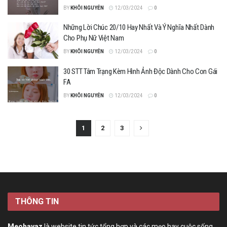
BY
KHÔI NGUYỄN
12/03/2024
0
Những Lời Chúc 20/10 Hay Nhất Và Ý Nghĩa Nhất Dành
Cho Phụ Nữ Việt Nam
BY
KHÔI NGUYỄN
12/03/2024
0
30 STT Tâm Trạng Kèm Hình Ảnh Độc Dành Cho Con Gái
FA
BY
KHÔI NGUYỄN
12/03/2024
0
1
2
3
THÔNG TIN
Meohayaz
là website tin tức tổng hợp và các mẹo hay cuộc sống