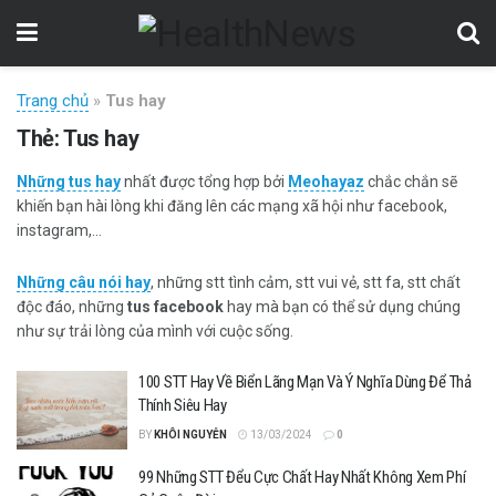
Trang chủ
»
Tus hay
Thẻ:
Tus hay
Những tus hay
nhất được tổng hợp bởi
Meohayaz
chắc chắn sẽ
khiến bạn hài lòng khi đăng lên các mạng xã hội như facebook,
instagram,…
Những câu nói hay
, những stt tình cảm, stt vui vẻ, stt fa, stt chất
độc đáo, những
tus facebook
hay mà bạn có thể sử dụng chúng
như sự trải lòng của mình với cuộc sống.
100 STT Hay Về Biển Lãng Mạn Và Ý Nghĩa Dùng Để Thả
Thính Siêu Hay
BY
KHÔI NGUYỄN
13/03/2024
0
99 Những STT Đểu Cực Chất Hay Nhất Không Xem Phí