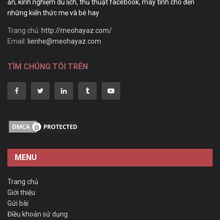
ăn, kinh nghiệm du lịch, thủ thuật facebook, máy tính cho đến
những kiến thức mẹ và bé hay
Trang chủ:
http://meohayaz.com/
Email:
lienhe@meohayaz.com
TÌM CHÚNG TÔI TRÊN
MENU
Trang chủ
Giới thiệu
Gửi bài
Điều khoản sử dụng