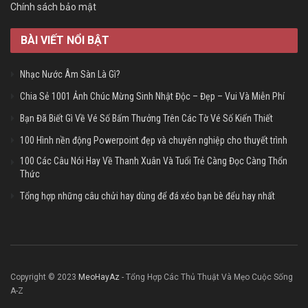
Chính sách bảo mật
BÀI VIẾT NỔI BẬT
Nhạc Nước Âm Sàn Là Gì?
Chia Sẻ 1001 Ảnh Chúc Mừng Sinh Nhật Độc – Đẹp – Vui Và Miễn Phí
Bạn Đã Biết Gì Về Vé Số Bấm Thưởng Trên Các Tờ Vé Số Kiến Thiết
100 Hình nền động Powerpoint đẹp và chuyên nghiệp cho thuyết trình
100 Các Câu Nói Hay Về Thanh Xuân Và Tuổi Trẻ Càng Đọc Càng Thổn
Thức
Tổng hợp những câu chửi hay dùng để đá xéo bạn bè đểu hay nhất
Copyright © 2023
MeoHayAz
- Tổng Hợp Các Thủ Thuật Và Mẹo Cuộc Sống
A-Z