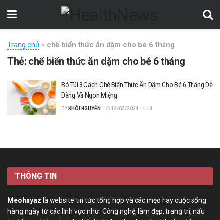
Trang chủ
»
chế biến thức ăn dặm cho bé 6 tháng
Thẻ:
chế biến thức ăn dặm cho bé 6 tháng
Bỏ Túi 3 Cách Chế Biến Thức Ăn Dặm Cho Bé 6 Tháng Dễ
Dàng Và Ngon Miệng
BY
KHÔI NGUYỄN
12/03/2024
0
THÔNG TIN
Meohayaz
là website tin tức tổng hợp và các mẹo hay cuộc sống
hàng ngày từ các lĩnh vực như: Công nghệ, làm đẹp, trang trí, nấu