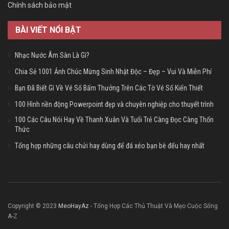
Chính sách bảo mật
BÀI VIẾT NỔI BẬT
Nhạc Nước Âm Sàn Là Gì?
Chia Sẻ 1001 Ảnh Chúc Mừng Sinh Nhật Độc – Đẹp – Vui Và Miễn Phí
Bạn Đã Biết Gì Về Vé Số Bấm Thưởng Trên Các Tờ Vé Số Kiến Thiết
100 Hình nền động Powerpoint đẹp và chuyên nghiệp cho thuyết trình
100 Các Câu Nói Hay Về Thanh Xuân Và Tuổi Trẻ Càng Đọc Càng Thổn
Thức
Tổng hợp những câu chửi hay dùng để đá xéo bạn bè đểu hay nhất
Copyright © 2023
MeoHayAz
- Tổng Hợp Các Thủ Thuật Và Mẹo Cuộc Sống
A-Z