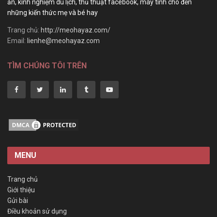
ăn, kinh nghiệm du lịch, thủ thuật facebook, máy tính cho đến
những kiến thức mẹ và bé hay
Trang chủ:
http://meohayaz.com/
Email:
lienhe@meohayaz.com
TÌM CHÚNG TÔI TRÊN
MENU
Trang chủ
Giới thiệu
Gửi bài
Điều khoản sử dụng