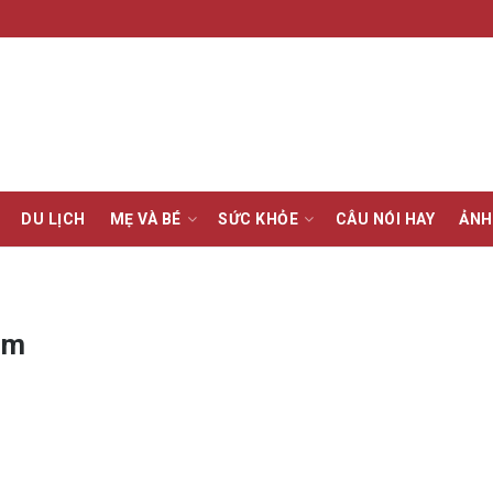
DU LỊCH
MẸ VÀ BÉ
SỨC KHỎE
CÂU NÓI HAY
ẢNH
cm