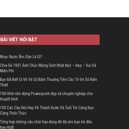
BÀI VIẾT NỔI BẬT
Nhạc Nước Âm Sàn Là Gì?
Chia Sẻ 1001 Ảnh Chúc Mừng Sinh Nhật Độc – Đẹp – Vui Và
Miễn Phí
Bạn Đã Biết Gì Về Vé Số Bấm Thưởng Trên Các Tờ Vé Số Kiến
Thiết
100 Hình nền động Powerpoint đẹp và chuyên nghiệp cho
thuyết trình
100 Các Câu Nói Hay Về Thanh Xuân Và Tuổi Trẻ Càng Đọc
Càng Thổn Thức
Tổng hợp những câu chửi hay dùng để đá xéo bạn bè đểu
hay nhất