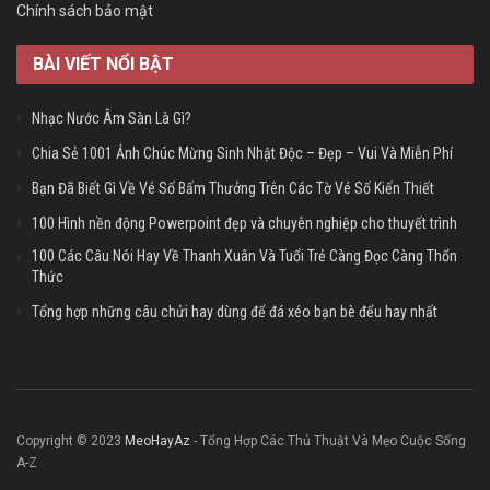
Chính sách bảo mật
BÀI VIẾT NỔI BẬT
Nhạc Nước Âm Sàn Là Gì?
Chia Sẻ 1001 Ảnh Chúc Mừng Sinh Nhật Độc – Đẹp – Vui Và Miễn Phí
Bạn Đã Biết Gì Về Vé Số Bấm Thưởng Trên Các Tờ Vé Số Kiến Thiết
100 Hình nền động Powerpoint đẹp và chuyên nghiệp cho thuyết trình
100 Các Câu Nói Hay Về Thanh Xuân Và Tuổi Trẻ Càng Đọc Càng Thổn
Thức
Tổng hợp những câu chửi hay dùng để đá xéo bạn bè đểu hay nhất
Copyright © 2023
MeoHayAz
- Tổng Hợp Các Thủ Thuật Và Mẹo Cuộc Sống
A-Z