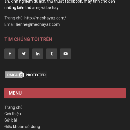
ăn, kinh nghiệm du lịch, thủ thuật facebook, máy tính cho đến
những kiến thức mẹ và bé hay
Trang chủ:
http://meohayaz.com/
Email:
lienhe@meohayaz.com
TÌM CHÚNG TÔI TRÊN
MENU
Trang chủ
Giới thiệu
Gửi bài
Điều khoản sử dụng