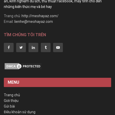
ăn, kinh nghiệm du lịch, thủ thuật facebook, máy tính cho đến
những kiến thức mẹ và bé hay
Trang chủ:
http://meohayaz.com/
Email:
lienhe@meohayaz.com
TÌM CHÚNG TÔI TRÊN
MENU
Trang chủ
Giới thiệu
Gửi bài
Điều khoản sử dụng