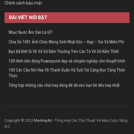
Chính sách bảo mật
BÀI VIẾT NỔI BẬT
Nhạc Nước Âm Sàn Là Gì?
Chia Sẻ 1001 Ảnh Chúc Mừng Sinh Nhật Độc – Đẹp – Vui Và Miễn Phí
Bạn Đã Biết Gì Về Vé Số Bấm Thưởng Trên Các Tờ Vé Số Kiến Thiết
100 Hình nền động Powerpoint đẹp và chuyên nghiệp cho thuyết trình
100 Các Câu Nói Hay Về Thanh Xuân Và Tuổi Trẻ Càng Đọc Càng Thổn
Thức
Tổng hợp những câu chửi hay dùng để đá xéo bạn bè đểu hay nhất
Copyright © 2023
MeoHayAz
- Tổng Hợp Các Thủ Thuật Và Mẹo Cuộc Sống
A-Z