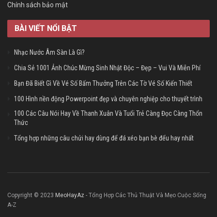
Chính sách bảo mật
BÀI VIẾT NỔI BẬT
Nhạc Nước Âm Sàn Là Gì?
Chia Sẻ 1001 Ảnh Chúc Mừng Sinh Nhật Độc – Đẹp – Vui Và Miễn Phí
Bạn Đã Biết Gì Về Vé Số Bấm Thưởng Trên Các Tờ Vé Số Kiến Thiết
100 Hình nền động Powerpoint đẹp và chuyên nghiệp cho thuyết trình
100 Các Câu Nói Hay Về Thanh Xuân Và Tuổi Trẻ Càng Đọc Càng Thổn
Thức
Tổng hợp những câu chửi hay dùng để đá xéo bạn bè đểu hay nhất
Copyright © 2023
MeoHayAz
- Tổng Hợp Các Thủ Thuật Và Mẹo Cuộc Sống
A-Z