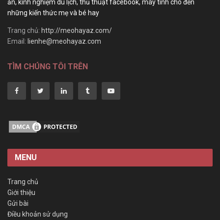
ăn, kinh nghiệm du lịch, thủ thuật facebook, máy tính cho đến
những kiến thức mẹ và bé hay
Trang chủ:
http://meohayaz.com/
Email:
lienhe@meohayaz.com
TÌM CHÚNG TÔI TRÊN
MENU
Trang chủ
Giới thiệu
Gửi bài
Điều khoản sử dụng