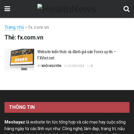
Trang chủ
»
fx.com.vn
Thẻ:
fx.com.vn
Website kiến thức và đánh giá sàn Forex uy tín –
FXViet.net
BY
KHÔI NGUYỄN
01/03/2024
0
THÔNG TIN
Meohayaz
là website tin tức tổng hợp và các mẹo hay cuộc sống
hàng ngày từ các lĩnh vực như: Công nghệ, làm đẹp, trang trí, nấu