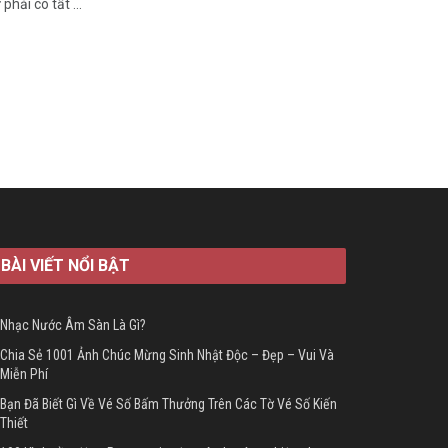
hải có tất ...
BÀI VIẾT NỔI BẬT
Nhạc Nước Âm Sàn Là Gì?
Chia Sẻ 1001 Ảnh Chúc Mừng Sinh Nhật Độc – Đẹp – Vui Và
Miễn Phí
Bạn Đã Biết Gì Về Vé Số Bấm Thưởng Trên Các Tờ Vé Số Kiến
Thiết