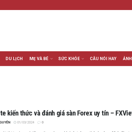
DU LỊCH
MẸ VÀ BÉ
SỨC KHỎE
CÂU NÓI HAY
ẢNH
e kiến thức và đánh giá sàn Forex uy tín – FXVie
NGUYỄN
01/03/2024
0