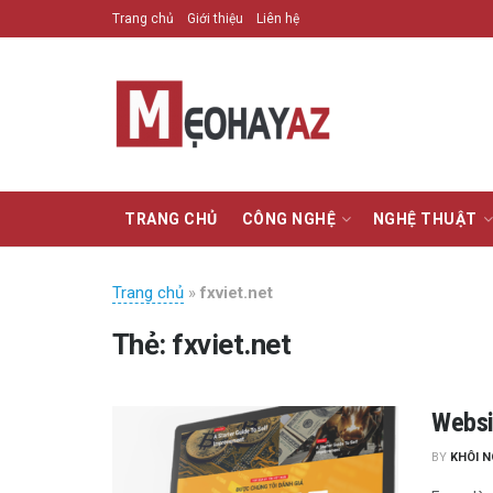
Trang chủ
Giới thiệu
Liên hệ
TRANG CHỦ
CÔNG NGHỆ
NGHỆ THUẬT
Trang chủ
»
fxviet.net
Thẻ:
fxviet.net
Websit
BY
KHÔI 