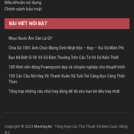
Điều khoản sử dụng
Chính sách bảo mật
BÀI VIẾT NỔI BẬT
Nhạc Nước Âm Sàn Là Gì?
Chia Sẻ 1001 Ảnh Chúc Mừng Sinh Nhật Độc – Đẹp – Vui Và Miễn Phí
Bạn Đã Biết Gì Về Vé Số Bấm Thưởng Trên Các Tờ Vé Số Kiến Thiết
100 Hình nền động Powerpoint đẹp và chuyên nghiệp cho thuyết trình
100 Các Câu Nói Hay Về Thanh Xuân Và Tuổi Trẻ Càng Đọc Càng Thổn
Thức
Tổng hợp những câu chửi hay dùng để đá xéo bạn bè đểu hay nhất
Copyright © 2023
MeoHayAz
- Tổng Hợp Các Thủ Thuật Và Mẹo Cuộc Sống
A-Z