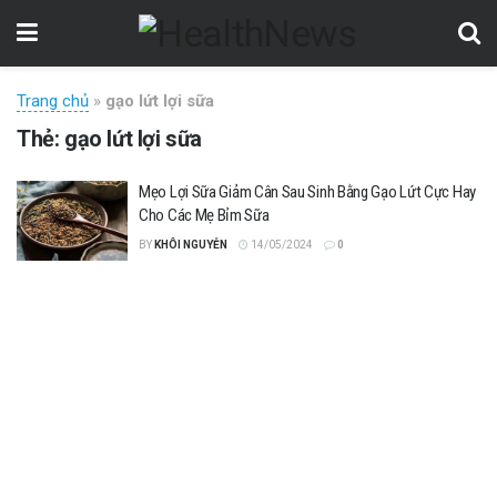
Trang chủ
»
gạo lứt lợi sữa
Thẻ:
gạo lứt lợi sữa
Mẹo Lợi Sữa Giảm Cân Sau Sinh Bằng Gạo Lứt Cực Hay
Cho Các Mẹ Bỉm Sữa
BY
KHÔI NGUYỄN
14/05/2024
0