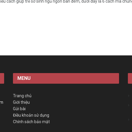
iều cách giúp trẻ sơ sinh ngủ ngon ban đêm, dưới đây là 6 cách mà chúng 
MENU
Trang chủ
àm
Giới thiệu
Gửi bài
Điều khoản sử dụng
Chính sách bảo mật