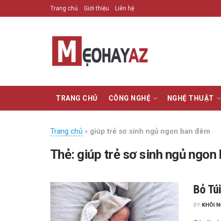
Trang chủ
Giới thiệu
Liên hệ
TRANG CHỦ
CÔNG NGHỆ
NGHỆ THUẬT
Trang chủ
»
giúp trẻ sơ sinh ngủ ngon ban đêm
Thẻ:
giúp trẻ sơ sinh ngủ ngon
Bỏ Tú
BY
KHÔI 