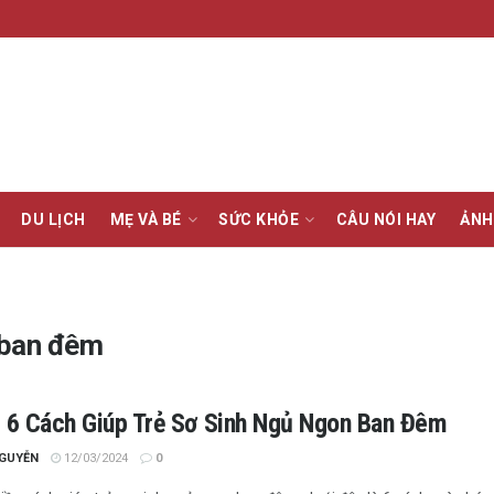
DU LỊCH
MẸ VÀ BÉ
SỨC KHỎE
CÂU NÓI HAY
ẢNH
 ban đêm
i 6 Cách Giúp Trẻ Sơ Sinh Ngủ Ngon Ban Đêm
NGUYỄN
12/03/2024
0