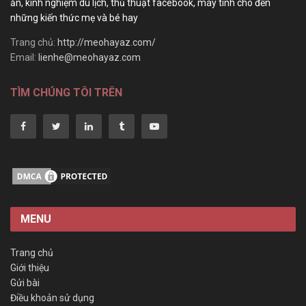
ăn, kinh nghiệm du lịch, thủ thuật facebook, máy tính cho đến
những kiến thức mẹ và bé hay
Trang chủ:
http://meohayaz.com/
Email:
lienhe@meohayaz.com
TÌM CHÚNG TÔI TRÊN
MENU
Trang chủ
Giới thiệu
Gửi bài
Điều khoản sử dụng