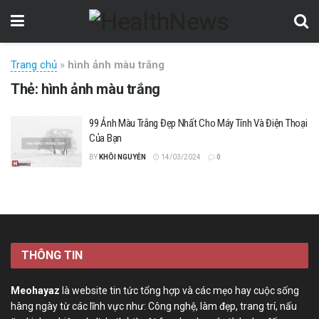
Trang chủ
»
hình ảnh màu trắng
Thẻ:
hình ảnh màu trắng
99 Ảnh Màu Trắng Đẹp Nhất Cho Máy Tính Và Điện Thoại
Của Bạn
BY
KHÔI NGUYỄN
14/03/2024
0
THÔNG TIN
Meohayaz
là website tin tức tổng hợp và các mẹo hay cuộc sống
hàng ngày từ các lĩnh vực như: Công nghệ, làm đẹp, trang trí, nấu