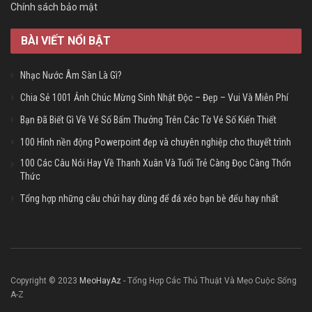
Chính sách bảo mật
BÀI VIẾT NỔI BẬT
Nhạc Nước Âm Sàn Là Gì?
Chia Sẻ 1001 Ảnh Chúc Mừng Sinh Nhật Độc – Đẹp – Vui Và Miễn Phí
Bạn Đã Biết Gì Về Vé Số Bấm Thưởng Trên Các Tờ Vé Số Kiến Thiết
100 Hình nền động Powerpoint đẹp và chuyên nghiệp cho thuyết trình
100 Các Câu Nói Hay Về Thanh Xuân Và Tuổi Trẻ Càng Đọc Càng Thổn
Thức
Tổng hợp những câu chửi hay dùng để đá xéo bạn bè đểu hay nhất
Copyright © 2023
MeoHayAz
- Tổng Hợp Các Thủ Thuật Và Mẹo Cuộc Sống
A-Z