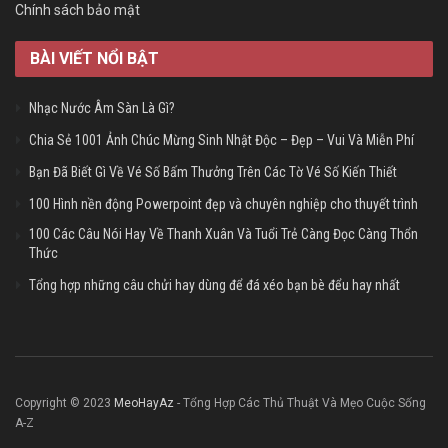
Chính sách bảo mật
BÀI VIẾT NỔI BẬT
Nhạc Nước Âm Sàn Là Gì?
Chia Sẻ 1001 Ảnh Chúc Mừng Sinh Nhật Độc – Đẹp – Vui Và Miễn Phí
Bạn Đã Biết Gì Về Vé Số Bấm Thưởng Trên Các Tờ Vé Số Kiến Thiết
100 Hình nền động Powerpoint đẹp và chuyên nghiệp cho thuyết trình
100 Các Câu Nói Hay Về Thanh Xuân Và Tuổi Trẻ Càng Đọc Càng Thổn
Thức
Tổng hợp những câu chửi hay dùng để đá xéo bạn bè đểu hay nhất
Copyright © 2023
MeoHayAz
- Tổng Hợp Các Thủ Thuật Và Mẹo Cuộc Sống
A-Z