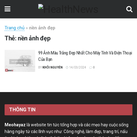
Trang chủ
»
nền ảnh đẹp
Thẻ:
nền ảnh đẹp
99 Ảnh Màu Trắng Đẹp Nhất Cho Máy Tính Và Điện Thoại
Của Bạn
BY
KHÔI NGUYỄN
14/03/2024
0
THÔNG TIN
Meohayaz
là website tin tức tổng hợp và các mẹo hay cuộc sống
hàng ngày từ các lĩnh vực như: Công nghệ, làm đẹp, trang trí, nấu