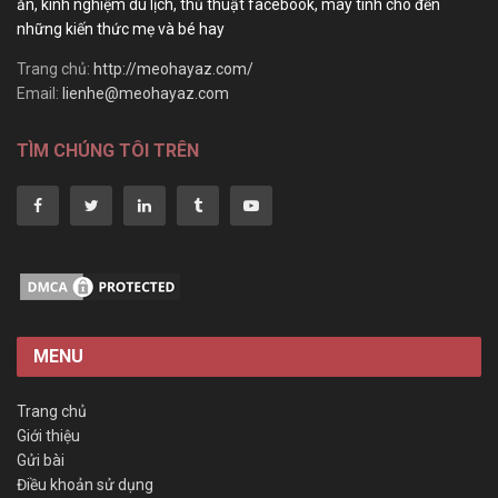
ăn, kinh nghiệm du lịch, thủ thuật facebook, máy tính cho đến
những kiến thức mẹ và bé hay
Trang chủ:
http://meohayaz.com/
Email:
lienhe@meohayaz.com
TÌM CHÚNG TÔI TRÊN
MENU
Trang chủ
Giới thiệu
Gửi bài
Điều khoản sử dụng