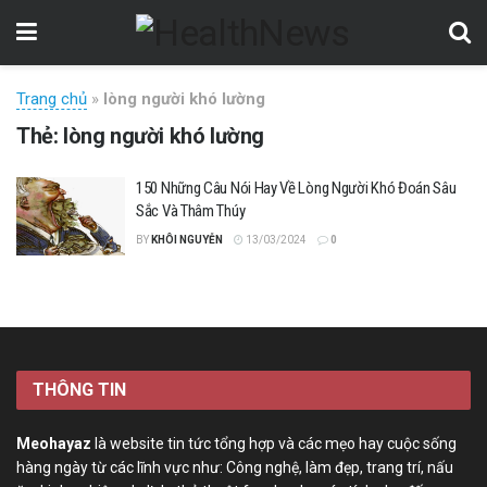
Trang chủ
»
lòng người khó lường
Thẻ:
lòng người khó lường
150 Những Câu Nói Hay Về Lòng Người Khó Đoán Sâu
Sắc Và Thâm Thúy
BY
KHÔI NGUYỄN
13/03/2024
0
THÔNG TIN
Meohayaz
là website tin tức tổng hợp và các mẹo hay cuộc sống
hàng ngày từ các lĩnh vực như: Công nghệ, làm đẹp, trang trí, nấu