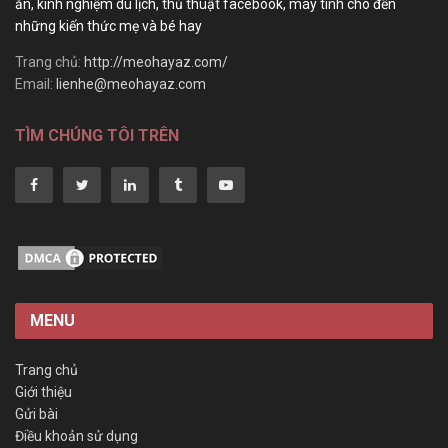
ăn, kinh nghiệm du lịch, thủ thuật facebook, máy tính cho đến
những kiến thức mẹ và bé hay
Trang chủ:
http://meohayaz.com/
Email:
lienhe@meohayaz.com
TÌM CHÚNG TÔI TRÊN
MENU
Trang chủ
Giới thiệu
Gửi bài
Điều khoản sử dụng