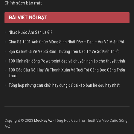
Chính sách bảo mật
BÀI VIẾT NỔI BẬT
Nhạc Nước Âm Sàn Là Gì?
Chia Sẻ 1001 Ảnh Chúc Mừng Sinh Nhật Độc – Đẹp – Vui Và Miễn Phí
Bạn Đã Biết Gì Về Vé Số Bấm Thưởng Trên Các Tờ Vé Số Kiến Thiết
100 Hình nền động Powerpoint đẹp và chuyên nghiệp cho thuyết trình
100 Các Câu Nói Hay Về Thanh Xuân Và Tuổi Trẻ Càng Đọc Càng Thổn
Thức
Tổng hợp những câu chửi hay dùng để đá xéo bạn bè đểu hay nhất
Copyright © 2023
MeoHayAz
- Tổng Hợp Các Thủ Thuật Và Mẹo Cuộc Sống
A-Z