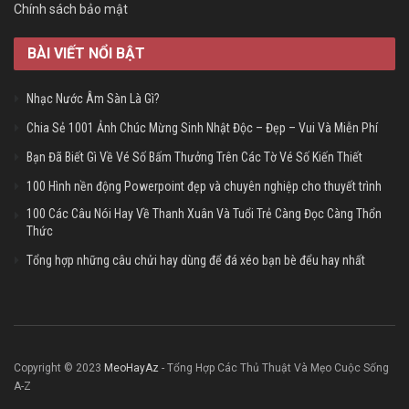
Chính sách bảo mật
BÀI VIẾT NỔI BẬT
Nhạc Nước Âm Sàn Là Gì?
Chia Sẻ 1001 Ảnh Chúc Mừng Sinh Nhật Độc – Đẹp – Vui Và Miễn Phí
Bạn Đã Biết Gì Về Vé Số Bấm Thưởng Trên Các Tờ Vé Số Kiến Thiết
100 Hình nền động Powerpoint đẹp và chuyên nghiệp cho thuyết trình
100 Các Câu Nói Hay Về Thanh Xuân Và Tuổi Trẻ Càng Đọc Càng Thổn
Thức
Tổng hợp những câu chửi hay dùng để đá xéo bạn bè đểu hay nhất
Copyright © 2023
MeoHayAz
- Tổng Hợp Các Thủ Thuật Và Mẹo Cuộc Sống
A-Z