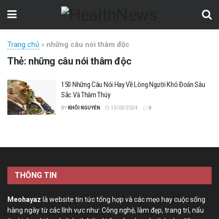
Trang chủ
»
những câu nói thâm độc
Thẻ:
những câu nói thâm độc
150 Những Câu Nói Hay Về Lòng Người Khó Đoán Sâu
Sắc Và Thâm Thúy
BY
KHÔI NGUYỄN
13/03/2024
0
THÔNG TIN
Meohayaz
là website tin tức tổng hợp và các mẹo hay cuộc sống
hàng ngày từ các lĩnh vực như: Công nghệ, làm đẹp, trang trí, nấu