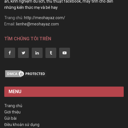
ăn, kinh nghiệm du lịch, thủ thuật facebook, máy tính cho đến
những kiến thức mẹ và bé hay
Trang chủ:
http://meohayaz.com/
Email:
lienhe@meohayaz.com
TÌM CHÚNG TÔI TRÊN
MENU
Trang chủ
Giới thiệu
Gửi bài
Điều khoản sử dụng