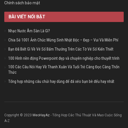
Chính sách bảo mật
BÀI VIẾT NỔI BẬT
Nhạc Nước Âm Sàn Là Gì?
Chia Sẻ 1001 Ảnh Chúc Mừng Sinh Nhật Độc – Đẹp – Vui Và Miễn Phí
Bạn Đã Biết Gì Về Vé Số Bấm Thưởng Trên Các Tờ Vé Số Kiến Thiết
100 Hình nền động Powerpoint đẹp và chuyên nghiệp cho thuyết trình
100 Các Câu Nói Hay Về Thanh Xuân Và Tuổi Trẻ Càng Đọc Càng Thổn
Thức
Tổng hợp những câu chửi hay dùng để đá xéo bạn bè đểu hay nhất
Copyright © 2023
MeoHayAz
- Tổng Hợp Các Thủ Thuật Và Mẹo Cuộc Sống
A-Z