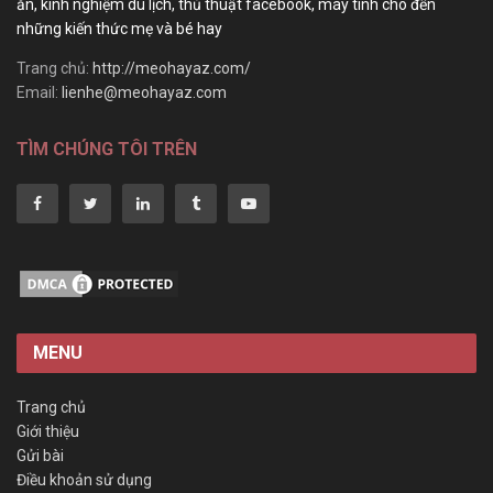
ăn, kinh nghiệm du lịch, thủ thuật facebook, máy tính cho đến
những kiến thức mẹ và bé hay
Trang chủ:
http://meohayaz.com/
Email:
lienhe@meohayaz.com
TÌM CHÚNG TÔI TRÊN
MENU
Trang chủ
Giới thiệu
Gửi bài
Điều khoản sử dụng