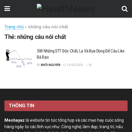
Trang chủ
»
những câu nói chất
Thẻ:
những câu nói chất
300 Những STT Độc Chất, Lạ Và Bựa Dùng Để Câu Like
Bá Đạo
BY
KHÔI NGUYỄN
13/03/2024
0
THÔNG TIN
Meohayaz
là website tin tức tổng hợp và các mẹo hay cuộc sống
hàng ngày từ các lĩnh vực như: Công nghệ, làm đẹp, trang trí, nấu