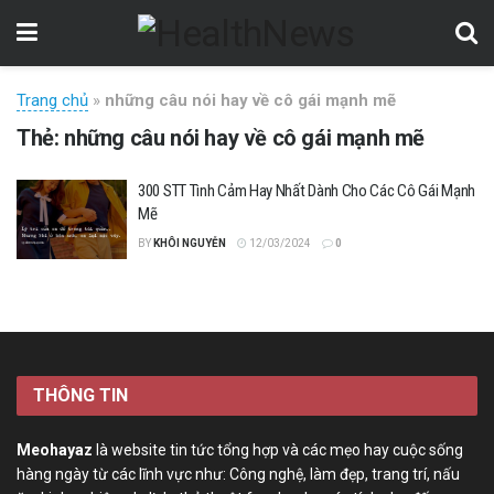
Trang chủ
»
những câu nói hay về cô gái mạnh mẽ
Thẻ:
những câu nói hay về cô gái mạnh mẽ
300 STT Tình Cảm Hay Nhất Dành Cho Các Cô Gái Mạnh
Mẽ
BY
KHÔI NGUYỄN
12/03/2024
0
THÔNG TIN
Meohayaz
là website tin tức tổng hợp và các mẹo hay cuộc sống
hàng ngày từ các lĩnh vực như: Công nghệ, làm đẹp, trang trí, nấu