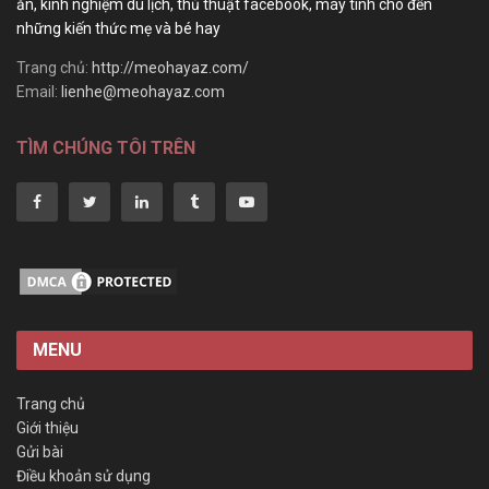
ăn, kinh nghiệm du lịch, thủ thuật facebook, máy tính cho đến
những kiến thức mẹ và bé hay
Trang chủ:
http://meohayaz.com/
Email:
lienhe@meohayaz.com
TÌM CHÚNG TÔI TRÊN
MENU
Trang chủ
Giới thiệu
Gửi bài
Điều khoản sử dụng