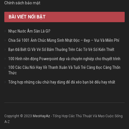
Chính sách bảo mật
BÀI VIẾT NỔI BẬT
Nhạc Nước Âm Sàn Là Gì?
Chia Sẻ 1001 Ảnh Chúc Mừng Sinh Nhật Độc – Đẹp – Vui Và Miễn Phí
Bạn Đã Biết Gì Về Vé Số Bấm Thưởng Trên Các Tờ Vé Số Kiến Thiết
100 Hình nền động Powerpoint đẹp và chuyên nghiệp cho thuyết trình
100 Các Câu Nói Hay Về Thanh Xuân Và Tuổi Trẻ Càng Đọc Càng Thổn
Thức
Tổng hợp những câu chửi hay dùng để đá xéo bạn bè đểu hay nhất
Copyright © 2023
MeoHayAz
- Tổng Hợp Các Thủ Thuật Và Mẹo Cuộc Sống
A-Z